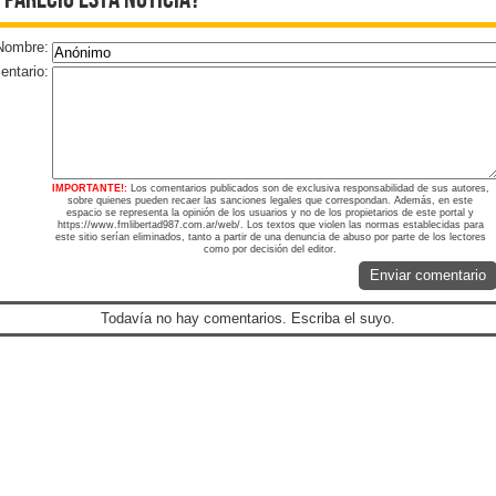
 pareció esta noticia?
Nombre:
ntario:
IMPORTANTE!:
Los comentarios publicados son de exclusiva responsabilidad de sus autores,
sobre quienes pueden recaer las sanciones legales que correspondan. Además, en este
espacio se representa la opinión de los usuarios y no de los propietarios de este portal y
https://www.fmlibertad987.com.ar/web/. Los textos que violen las normas establecidas para
este sitio serían eliminados, tanto a partir de una denuncia de abuso por parte de los lectores
como por decisión del editor.
Enviar comentario
Todavía no hay comentarios. Escriba el suyo.