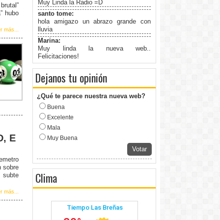
Muy Linda la Radio =D
rutal”
a” hubo
santo tome:
hola amigazo un abrazo grande con
lluvia
r más...
Marina:
Muy linda la nueva web..
Felicitaciones!
Dejanos tu opinión
¿Qué te parece nuestra nueva web?
Buena
Excelente
Mala
D, E
Muy Buena
Votar
remetro
n sobre
Clima
 subte
r más...