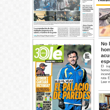
No l
hom
acu
esp
El su
homici
incen
ruta E
Leer 