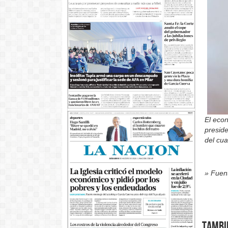
El econ
preside
del cua
» Fuent
Tambi