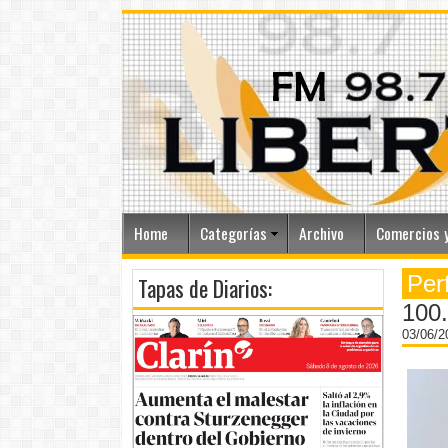
Home
Categorías
Archivo
Comercios y
Per
Tapas de Diarios:
100.
03/06/