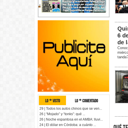
Qui
6 d
de 
Conoc
miérc
tanda
lo + visto
lo + comentado
29 | Todos los autos chinos que se ven...
26 | “Mojado” y “tonks”: qué ...
26 | Noche espantosa en el AMBA: lluvi...
24 | El dólar en Córdoba: a cuánto ...