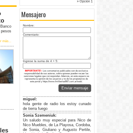
» Opción 1
Mensajero
o
to
Nombre:
l Banco
0 pesos
Comentario:
r más...
Ingrese la suma de 4 + 5:
IMPORTANTE!:
Los comentarios publicados son de exclusiva
responsabilidad de sus autores, sobre quienes pueden recaer las
sanciones legales que correspondan. Además, en este espacio se
representa la opinión de los usuarios y no de los propietarios de
este portal y https://www.fmlibertad987.com.ar/web/.
Enviar mensaje
miguel:
hola gente de radio los estoy cunado
de tierra fuego
Sonia Szemeniuk:
Un saludo muy especial para Nico de
Nico Muebles, de La Playosa, Cordoba,
les
de Sonia, Giuliano y Augusto Pertile,