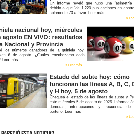
Un informe reveló que hubo una “asimetría b
debido a que “de 1.220 publicaciones en contr
solamente 73 a favor. Leer más
» Lee
niela nacional hoy, miércoles
e agosto EN VIVO: resultados
la Nacional y Provincia
é los números ganadores de la quiniela hoy,
oles 6 de agosto. ¿Cuáles encabezaron cada
? Leer más
» Leer más...
Estado del subte hoy: cómo
funcionan las líneas A, B, C, 
y H hoy, 5 de agosto
Chequeá el estado de las líneas de subte y P
este miércoles 5 de agosto de 2026. Informació
demoras, interrupciones y frecuencia del
porteño. Leer más
» Lee