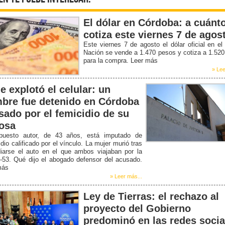
El dólar en Córdoba: a cuánt
cotiza este viernes 7 de agos
Este viernes 7 de agosto el dólar oficial en e
Nación se vende a 1.470 pesos y cotiza a 1.52
para la compra. Leer más
» Lee
e explotó el celular: un
bre fue detenido en Córdoba
sado por el femicidio de su
osa
puesto autor, de 43 años, está imputado de
dio calificado por el vínculo. La mujer murió tras
diarse el auto en el que ambos viajaban por la
-53. Qué dijo el abogado defensor del acusado.
más
» Leer más...
Ley de Tierras: el rechazo al
proyecto del Gobierno
predominó en las redes socia