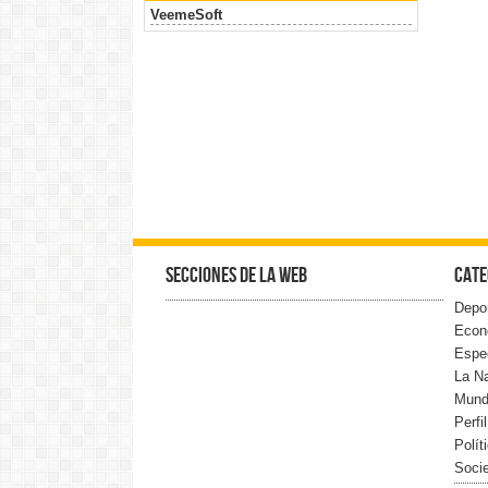
VeemeSoft
Secciones de la web
Cate
Depo
Econ
Espe
La N
Mun
Perfi
Polít
Soci