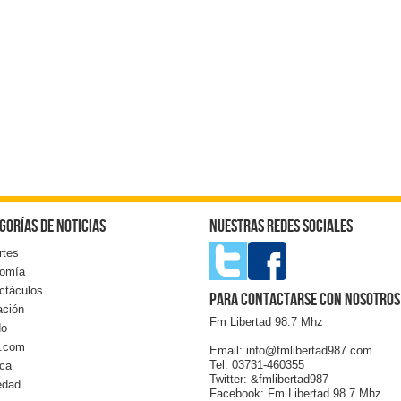
gorías de noticias
Nuestras redes sociales
rtes
omía
ctáculos
Para contactarse con nosotros
ación
Fm Libertad 98.7 Mhz
do
l.com
Email: info@fmlibertad987.com
Tel: 03731-460355
ica
Twitter: &fmlibertad987
edad
Facebook: Fm Libertad 98.7 Mhz