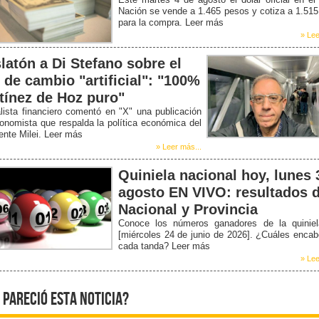
Nación se vende a 1.465 pesos y cotiza a 1.51
para la compra. Leer más
» Lee
latón a Di Stefano sobre el
o de cambio "artificial": "100%
tínez de Hoz puro"
lista financiero comentó en "X" una publicación
onomista que respalda la política económica del
ente Milei. Leer más
» Leer más...
Quiniela nacional hoy, lunes 
agosto EN VIVO: resultados d
Nacional y Provincia
Conoce los números ganadores de la quiniel
[miércoles 24 de junio de 2026]. ¿Cuáles enca
cada tanda? Leer más
» Lee
 pareció esta noticia?