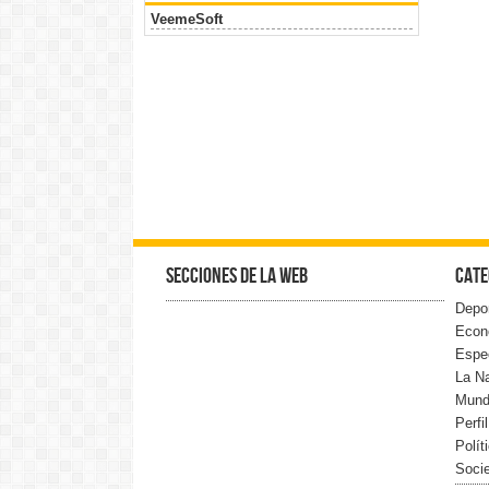
VeemeSoft
Secciones de la web
Cate
Depo
Econ
Espe
La N
Mun
Perfi
Polít
Soci