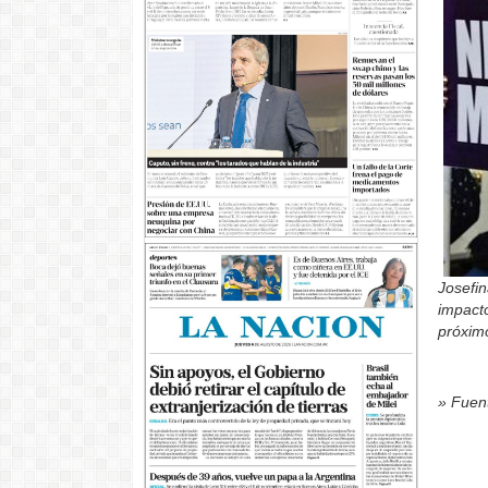
Josefin
impacto
próxim
» Fuent