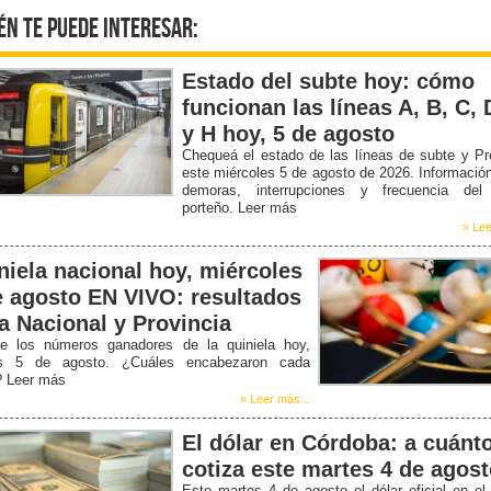
én te puede interesar:
Estado del subte hoy: cómo
funcionan las líneas A, B, C, 
y H hoy, 5 de agosto
Chequeá el estado de las líneas de subte y P
este miércoles 5 de agosto de 2026. Informació
demoras, interrupciones y frecuencia del
porteño. Leer más
» Lee
niela nacional hoy, miércoles
e agosto EN VIVO: resultados
la Nacional y Provincia
e los números ganadores de la quiniela hoy,
s 5 de agosto. ¿Cuáles encabezaron cada
? Leer más
» Leer más...
El dólar en Córdoba: a cuánt
cotiza este martes 4 de agos
Este martes 4 de agosto el dólar oficial en e