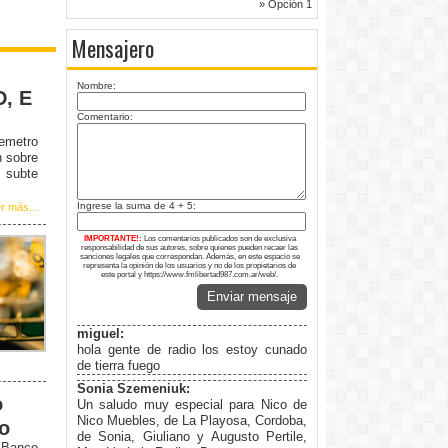
» Opción 1
Mensajero
Nombre:
D, E
Comentario:
remetro
n sobre
 subte
Ingrese la suma de 4 + 5:
r más...
IMPORTANTE!:
Los comentarios publicados son de exclusiva
responsabilidad de sus autores, sobre quienes pueden recaer las
sanciones legales que correspondan. Además, en este espacio se
representa la opinión de los usuarios y no de los propietarios de
este portal y https://www.fmlibertad987.com.ar/web/.
Enviar mensaje
miguel:
hola gente de radio los estoy cunado
de tierra fuego
Sonia Szemeniuk:
o
Un saludo muy especial para Nico de
Nico Muebles, de La Playosa, Cordoba,
to
de Sonia, Giuliano y Augusto Pertile,
l Banco