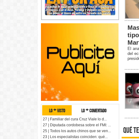
Mas
tip
Mar
El ana
del ec
presid
lo + visto
lo + comentado
27 | Familiar del cura Cruz Viale lo d...
27 | Diputada cordobesa sobre el FMI: ...
qué te
25 | Todos los autos chinos que se ven...
23 | Los especialistas coinciden: qué...