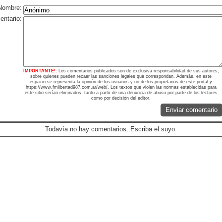
Nombre:
ntario:
IMPORTANTE!:
Los comentarios publicados son de exclusiva responsabilidad de sus autores,
sobre quienes pueden recaer las sanciones legales que correspondan. Además, en este
espacio se representa la opinión de los usuarios y no de los propietarios de este portal y
https://www.fmlibertad987.com.ar/web/. Los textos que violen las normas establecidas para
este sitio serían eliminados, tanto a partir de una denuncia de abuso por parte de los lectores
como por decisión del editor.
Enviar comentario
Todavía no hay comentarios. Escriba el suyo.