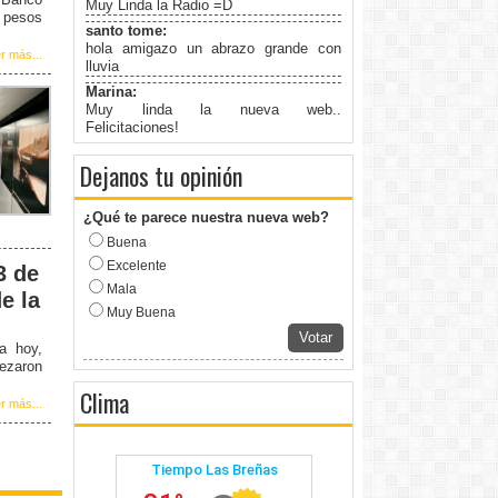
Muy Linda la Radio =D
5 pesos
santo tome:
hola amigazo un abrazo grande con
r más...
lluvia
Marina:
Muy linda la nueva web..
Felicitaciones!
Dejanos tu opinión
¿Qué te parece nuestra nueva web?
Buena
Excelente
3 de
Mala
e la
Muy Buena
Votar
a hoy,
bezaron
Clima
r más...