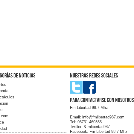
gorías de noticias
Nuestras redes sociales
rtes
omía
ctáculos
Para contactarse con nosotros
ación
Fm Libertad 98.7 Mhz
do
l.com
Email: info@fmlibertad987.com
Tel: 03731-460355
ica
Twitter: &fmlibertad987
edad
Facebook: Fm Libertad 98.7 Mhz