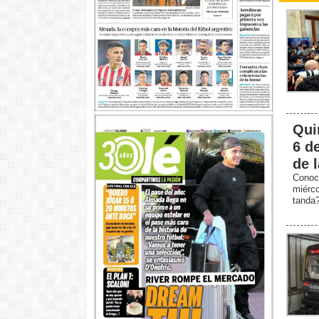
Qui
6 d
de 
Conoc
miérc
tanda