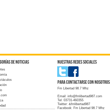
gorías de noticias
Nuestras redes sociales
rtes
omía
ctáculos
Para contactarse con nosotros
ación
Fm Libertad 98.7 Mhz
do
l.com
Email: info@fmlibertad987.com
Tel: 03731-460355
ica
Twitter: &fmlibertad987
edad
Facebook: Fm Libertad 98.7 Mhz