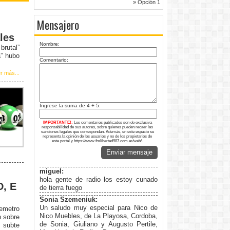
» Opción 1
Mensajero
les
Nombre:
rutal”
a” hubo
Comentario:
r más...
Ingrese la suma de 4 + 5:
IMPORTANTE!:
Los comentarios publicados son de exclusiva
responsabilidad de sus autores, sobre quienes pueden recaer las
sanciones legales que correspondan. Además, en este espacio se
representa la opinión de los usuarios y no de los propietarios de
este portal y https://www.fmlibertad987.com.ar/web/.
Enviar mensaje
miguel:
hola gente de radio los estoy cunado
D, E
de tierra fuego
Sonia Szemeniuk:
Un saludo muy especial para Nico de
remetro
Nico Muebles, de La Playosa, Cordoba,
n sobre
de Sonia, Giuliano y Augusto Pertile,
 subte