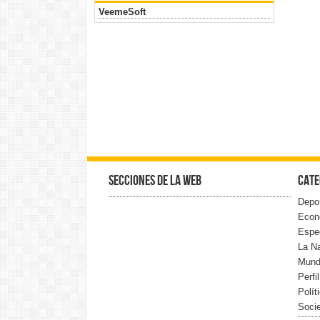
VeemeSoft
Secciones de la web
Cate
Depo
Econ
Espe
La N
Mun
Perfi
Polít
Soci