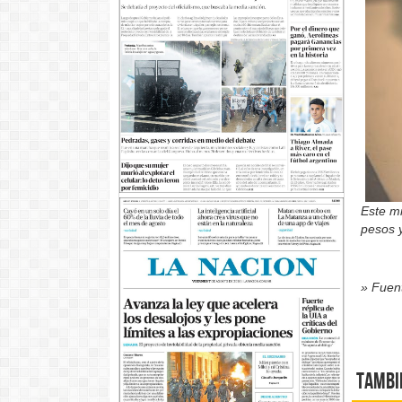
Este mi
pesos 
» Fuent
Tambi