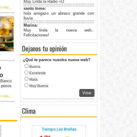
Muy Linda la Radio =D
r más...
santo tome:
hola amigazo un abrazo grande con
lluvia
Marina:
Muy linda la nueva web..
Felicitaciones!
Dejanos tu opinión
¿Qué te parece nuestra nueva web?
o
Buena
Excelente
to
Mala
l Banco
5 pesos
Muy Buena
Votar
r más...
Clima