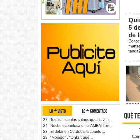
Qui
5 d
de 
Conoc
marte
tanda
lo + visto
lo + comentado
qué te
27 | Todos los autos chinos que se ven...
24 | Noche espantosa en el AMBA: lluvi...
23 | El dólar en Córdoba: a cuánto ...
Come
23 | “Mojado” y “tonks”: qué ...