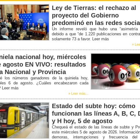
Ley de Tierras: el rechazo al
proyecto del Gobierno
predominó en las redes socia
Un informe reveló que hubo una “asimetría b
debido a que “de 1.220 publicaciones en contr
solamente 73 a favor. Leer más
» Lee
niela nacional hoy, miércoles
e agosto EN VIVO: resultados
la Nacional y Provincia
é los números ganadores de la quiniela hoy,
oles 6 de agosto. ¿Cuáles encabezaron cada
? Leer más
» Leer más...
Estado del subte hoy: cómo
funcionan las líneas A, B, C, 
y H hoy, 5 de agosto
Chequeá el estado de las líneas de subte y P
este miércoles 5 de agosto de 2026. Informació
demoras, interrupciones y frecuencia del