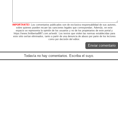
IMPORTANTE!:
Los comentarios publicados son de exclusiva responsabilidad de sus autores,
sobre quienes pueden recaer las sanciones legales que correspondan. Además, en este
espacio se representa la opinión de los usuarios y no de los propietarios de este portal y
https://www.fmlibertad987.com.ar/web/. Los textos que violen las normas establecidas para
este sitio serían eliminados, tanto a partir de una denuncia de abuso por parte de los lectores
como por decisión del editor.
Enviar comentario
Todavía no hay comentarios. Escriba el suyo.