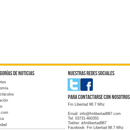
gorías de noticias
Nuestras redes sociales
rtes
omía
ctáculos
Para contactarse con nosotros
ación
Fm Libertad 98.7 Mhz
do
l.com
Email: info@fmlibertad987.com
Tel: 03731-460355
ica
Twitter: &fmlibertad987
edad
Facebook: Fm Libertad 98.7 Mhz