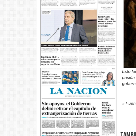
Este lu
prisión
gobern
» Fuent
Tambi