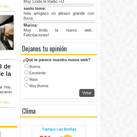
Muy Linda la Radio =D
r más...
santo tome:
hola amigazo un abrazo grande con
lluvia
Marina:
Muy linda la nueva web..
Felicitaciones!
Dejanos tu opinión
¿Qué te parece nuestra nueva web?
3 de
Buena
e la
Excelente
Mala
Muy Buena
a hoy,
bezaron
Votar
r más...
Clima