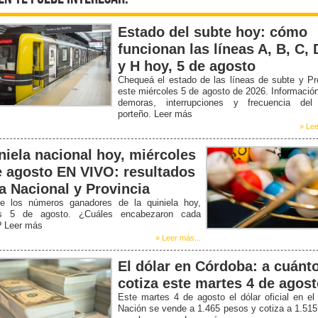
Estado del subte hoy: cómo
funcionan las líneas A, B, C, 
y H hoy, 5 de agosto
Chequeá el estado de las líneas de subte y P
este miércoles 5 de agosto de 2026. Informació
demoras, interrupciones y frecuencia del
porteño. Leer más
» Lee
niela nacional hoy, miércoles
e agosto EN VIVO: resultados
la Nacional y Provincia
e los números ganadores de la quiniela hoy,
s 5 de agosto. ¿Cuáles encabezaron cada
? Leer más
» Leer más...
El dólar en Córdoba: a cuánt
cotiza este martes 4 de agos
Este martes 4 de agosto el dólar oficial en e
Nación se vende a 1.465 pesos y cotiza a 1.51