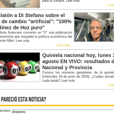
para la compra. Leer más
» Lee
latón a Di Stefano sobre el
o de cambio "artificial": "100%
tínez de Hoz puro"
lista financiero comentó en "X" una publicación
onomista que respalda la política económica del
ente Milei. Leer más
» Leer más...
Quiniela nacional hoy, lunes 
agosto EN VIVO: resultados d
Nacional y Provincia
Conoce los números ganadores de la quiniel
[miércoles 24 de junio de 2026]. ¿Cuáles enca
cada tanda? Leer más
» Lee
 pareció esta noticia?
Nombre: