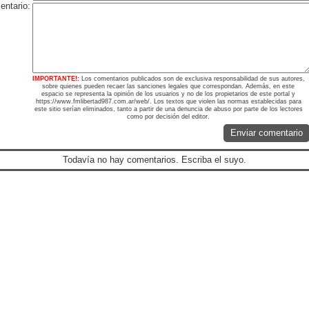
ntario:
IMPORTANTE!:
Los comentarios publicados son de exclusiva responsabilidad de sus autores,
sobre quienes pueden recaer las sanciones legales que correspondan. Además, en este
espacio se representa la opinión de los usuarios y no de los propietarios de este portal y
https://www.fmlibertad987.com.ar/web/. Los textos que violen las normas establecidas para
este sitio serían eliminados, tanto a partir de una denuncia de abuso por parte de los lectores
como por decisión del editor.
Enviar comentario
Todavía no hay comentarios. Escriba el suyo.