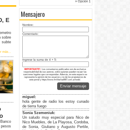
» Opción 1
Mensajero
D, E
Nombre:
remetro
Comentario:
n sobre
 subte
r más...
Ingrese la suma de 4 + 5:
IMPORTANTE!:
Los comentarios publicados son de exclusiva
responsabilidad de sus autores, sobre quienes pueden recaer las
sanciones legales que correspondan. Además, en este espacio se
representa la opinión de los usuarios y no de los propietarios de
este portal y https://www.fmlibertad987.com.ar/web/.
Enviar mensaje
miguel:
hola gente de radio los estoy cunado
de tierra fuego
o
Sonia Szemeniuk:
to
Un saludo muy especial para Nico de
l Banco
Nico Muebles, de La Playosa, Cordoba,
5 pesos
de Sonia, Giuliano y Augusto Pertile,