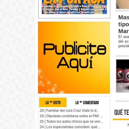
Mas
tip
Mar
El ana
del ec
presid
lo + visto
lo + comentado
qué te
28 | Familiar del cura Cruz Viale lo d...
28 | Diputada cordobesa sobre el FMI: ...
25 | Todos los autos chinos que se ven...
24 | Los especialistas coinciden: qué...