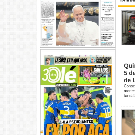
Qui
5 d
de 
Conoc
marte
tanda