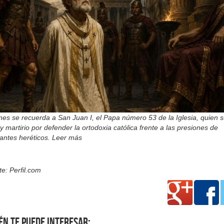
nes se recuerda a San Juan I, el Papa número 53 de la Iglesia, quien s
 y martirio por defender la ortodoxia católica frente a las presiones de
antes heréticos. Leer más
e: Perfil.com
én te puede interesar: