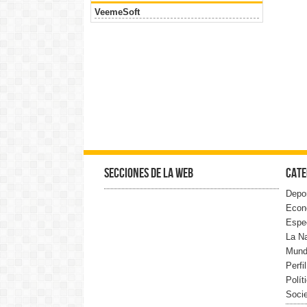
VeemeSoft
Secciones de la web
Cate
Depo
Econ
Espe
La N
Mun
Perfi
Polít
Soci