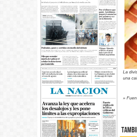
La divi
una caí
» Fuent
Tambi