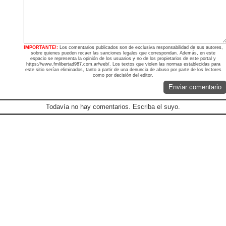
IMPORTANTE!:
Los comentarios publicados son de exclusiva responsabilidad de sus autores,
sobre quienes pueden recaer las sanciones legales que correspondan. Además, en este
espacio se representa la opinión de los usuarios y no de los propietarios de este portal y
https://www.fmlibertad987.com.ar/web/. Los textos que violen las normas establecidas para
este sitio serían eliminados, tanto a partir de una denuncia de abuso por parte de los lectores
como por decisión del editor.
Enviar comentario
Todavía no hay comentarios. Escriba el suyo.