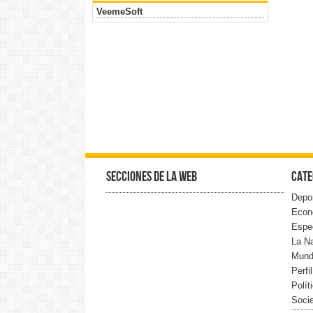
VeemeSoft
Secciones de la web
Cate
Depo
Econ
Espe
La N
Mun
Perfi
Polít
Soci