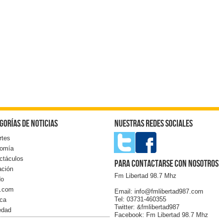
gorías de noticias
Nuestras redes sociales
rtes
omía
ctáculos
Para contactarse con nosotros
ación
Fm Libertad 98.7 Mhz
do
l.com
Email: info@fmlibertad987.com
Tel: 03731-460355
ica
Twitter: &fmlibertad987
edad
Facebook: Fm Libertad 98.7 Mhz