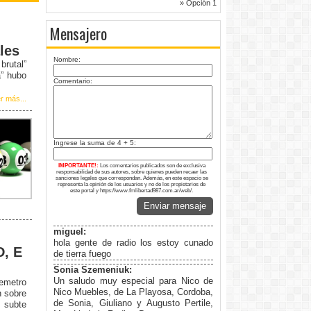
» Opción 1
Mensajero
les
Nombre:
rutal”
a” hubo
Comentario:
r más...
Ingrese la suma de 4 + 5:
IMPORTANTE!:
Los comentarios publicados son de exclusiva
responsabilidad de sus autores, sobre quienes pueden recaer las
sanciones legales que correspondan. Además, en este espacio se
representa la opinión de los usuarios y no de los propietarios de
este portal y https://www.fmlibertad987.com.ar/web/.
Enviar mensaje
miguel:
hola gente de radio los estoy cunado
D, E
de tierra fuego
Sonia Szemeniuk:
Un saludo muy especial para Nico de
remetro
Nico Muebles, de La Playosa, Cordoba,
n sobre
de Sonia, Giuliano y Augusto Pertile,
 subte