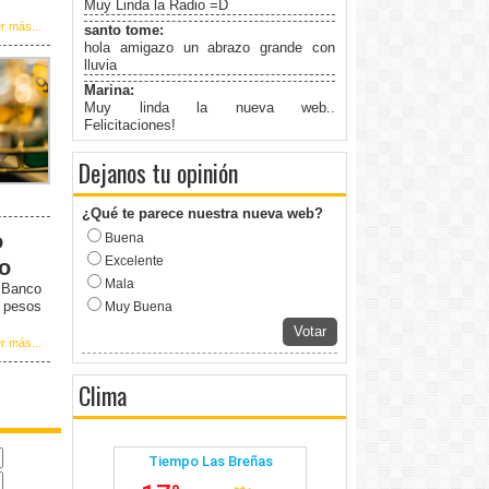
Muy Linda la Radio =D
r más...
santo tome:
hola amigazo un abrazo grande con
lluvia
Marina:
Muy linda la nueva web..
Felicitaciones!
Dejanos tu opinión
¿Qué te parece nuestra nueva web?
o
Buena
Excelente
to
Mala
l Banco
5 pesos
Muy Buena
Votar
r más...
Clima