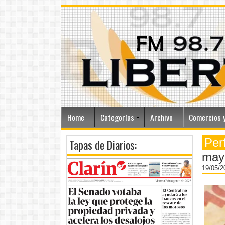
Home
Categorías
Archivo
Comercios y
Per
Tapas de Diarios:
may
19/05/