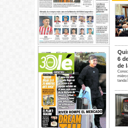
Qui
6 d
de 
Conoc
miérc
tanda