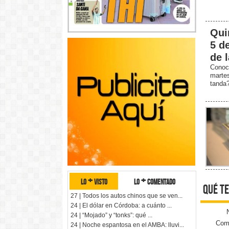
Qui
5 d
de 
Conoc
marte
tanda
lo + visto
lo + comentado
qué te
27 | Todos los autos chinos que se ven...
24 | El dólar en Córdoba: a cuánto ...
24 | “Mojado” y “tonks”: qué ...
Come
24 | Noche espantosa en el AMBA: lluvi...