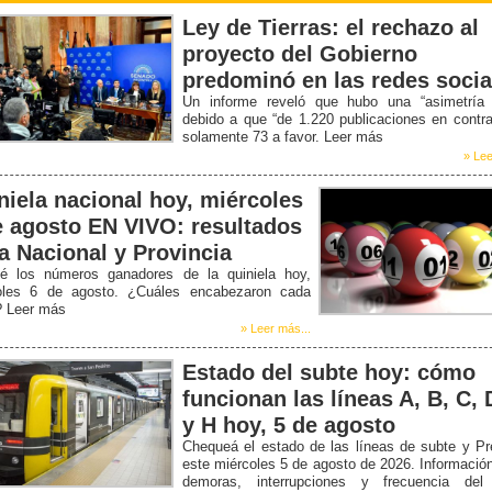
Ley de Tierras: el rechazo al
proyecto del Gobierno
predominó en las redes socia
Un informe reveló que hubo una “asimetría b
debido a que “de 1.220 publicaciones en contr
solamente 73 a favor. Leer más
» Lee
niela nacional hoy, miércoles
e agosto EN VIVO: resultados
la Nacional y Provincia
é los números ganadores de la quiniela hoy,
oles 6 de agosto. ¿Cuáles encabezaron cada
? Leer más
» Leer más...
Estado del subte hoy: cómo
funcionan las líneas A, B, C, 
y H hoy, 5 de agosto
Chequeá el estado de las líneas de subte y P
este miércoles 5 de agosto de 2026. Informació
demoras, interrupciones y frecuencia del