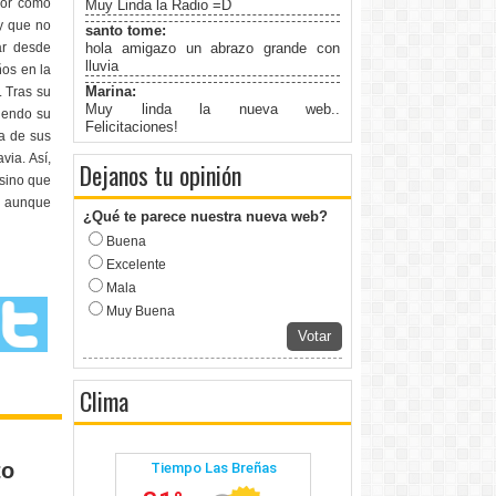
por cómo
Muy Linda la Radio =D
ey que no
santo tome:
ar desde
hola amigazo un abrazo grande con
lluvia
ños en la
Marina:
. Tras su
Muy linda la nueva web..
viendo su
Felicitaciones!
na de sus
ia. Así,
Dejanos tu opinión
 sino que
, aunque
¿Qué te parece nuestra nueva web?
Buena
Excelente
Mala
Muy Buena
Votar
Clima
to