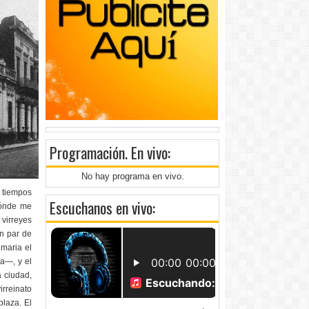
Programación
. En vivo:
No hay programa en vivo.
 tiempos
Escuchanos en vivo:
dónde me
virreyes
n par de
imaria el
a—, y el
a ciudad,
irreinato
plaza. El