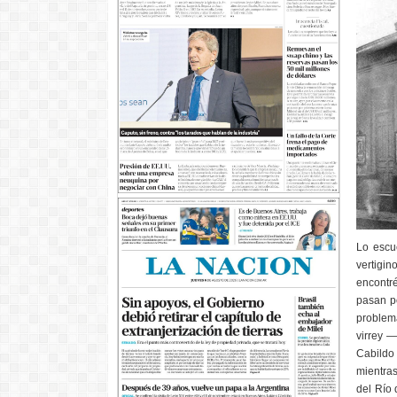
Lo escu
vertigi
encontr
pasan p
problema
virrey 
Cabildo 
mientras
del Río 