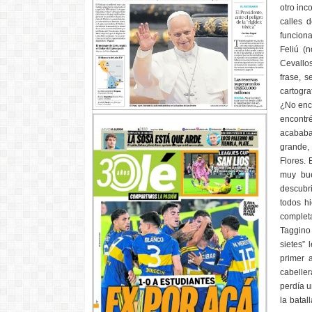
otro inc
calles 
funciona
Feliú (
Cevallos
frase, s
cartogr
¿No enca
encontr
acababa
grande,
Flores. 
muy bue
descubri
todos h
completa
Taggino 
sietes” 
primer a
cabeller
perdía u
la batal