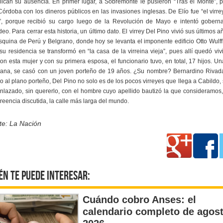
lican su ausencia. En primer lugar, a Sobremonte le pusieron “Tras el Monte”, 
órdoba con los dineros públicos en las invasiones inglesas. De Elío fue “el virr
ó”, porque recibió su cargo luego de la Revolución de Mayo e intentó gobern
eo. Para cerrar esta historia, un último dato. El virrey Del Pino vivió sus últimos a
squina de Perú y Belgrano, donde hoy se levanta el imponente edificio Otto Wulff
su residencia se transformó en “la casa de la virreina vieja”, pues allí quedó vi
on esta mujer y con su primera esposa, el funcionario tuvo, en total, 17 hijos. U
Juana, se casó con un joven porteño de 19 años. ¿Su nombre? Bernardino Rivadav
o al plano porteño, Del Pino no solo es de los pocos virreyes que llega a Cabildo,
nlazado, sin quererlo, con el hombre cuyo apellido bautizó la que consideramos
reencia discutida, la calle más larga del mundo.
te: La Nación
én te puede interesar:
Cuándo cobro Anses: el
calendario completo de agos