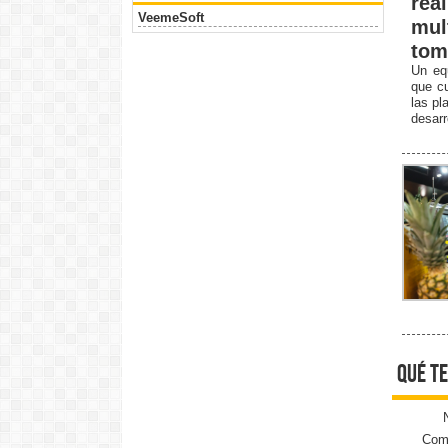
rea
VeemeSoft
mul
tom
Un equ
que cu
las pl
desarr
qué te
Come