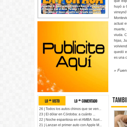
que exp
huyó a C
virreyn
Montevid
actual e
muerte, 
viuda. C
hijas, 
volviend
quedó e
es una c
» Fuen
Tambi
lo + visto
lo + comentado
26 | Todos los autos chinos que se ven...
23 | El dólar en Córdoba: a cuánto ...
22 | Noche espantosa en el AMBA: lluvi...
21 | Lanzan el primer auto con Apple M...