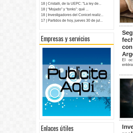
18 | Cristalli, de la UEPC: "La ley de...
18 | “Mojado” y “tonks”: qué ...
18 | Investigadores del Conicet realiz...
17 | Partidos de hoy, jueves 30 de jul...
Seg
Empresas y servicios
fec
con
Arg
El oc
entér
Enlaces útiles
Inv