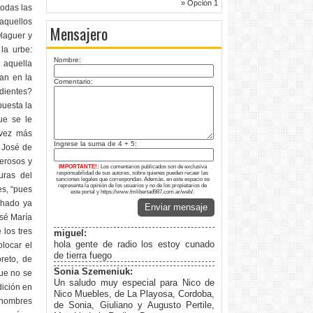
» Opción 1
todas las
aquellos
Mensajero
Olaguer y
la urbe:
Nombre:
a aquella
ran en la
Comentario:
dientes?
puesta la
ue se le
 vez más
Ingrese la suma de 4 + 5:
 José de
merosos y
IMPORTANTE!:
Los comentarios publicados son de exclusiva
responsabilidad de sus autores, sobre quienes pueden recaer las
uras del
sanciones legales que correspondan. Además, en este espacio se
representa la opinión de los usuarios y no de los propietarios de
es, “pues
este portal y https://www.fmlibertad987.com.ar/web/.
chado ya
Enviar mensaje
osé María
 los tres
miguel:
hola gente de radio los estoy cunado
olocar el
de tierra fuego
oreto, de
Sonia Szemeniuk:
que no se
Un saludo muy especial para Nico de
dición en
Nico Muebles, de La Playosa, Cordoba,
renombres
de Sonia, Giuliano y Augusto Pertile,