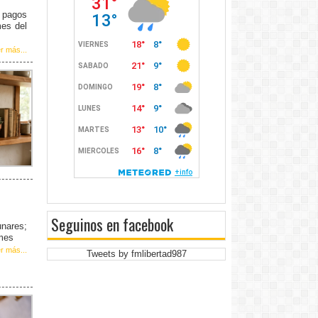
e pagos
mes del
r más...
Seguinos en facebook
unares;
 mes
r más...
Tweets by fmlibertad987