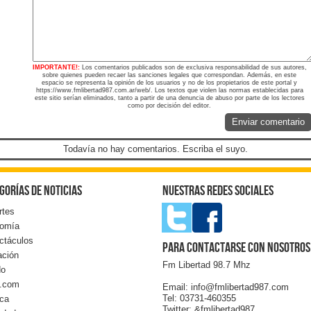
IMPORTANTE!:
Los comentarios publicados son de exclusiva responsabilidad de sus autores,
sobre quienes pueden recaer las sanciones legales que correspondan. Además, en este
espacio se representa la opinión de los usuarios y no de los propietarios de este portal y
https://www.fmlibertad987.com.ar/web/. Los textos que violen las normas establecidas para
este sitio serían eliminados, tanto a partir de una denuncia de abuso por parte de los lectores
como por decisión del editor.
Enviar comentario
Todavía no hay comentarios. Escriba el suyo.
gorías de noticias
Nuestras redes sociales
rtes
omía
ctáculos
Para contactarse con nosotros
ación
Fm Libertad 98.7 Mhz
do
l.com
Email: info@fmlibertad987.com
Tel: 03731-460355
ica
Twitter: &fmlibertad987