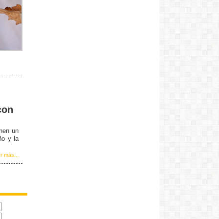
con
enen un
ño y la
r más...