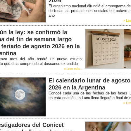
2026
El organismo nacional difundió el cronograma d
de todas las prestaciones sociales del octavo 
año
» Lee
ún la ley: se confirmó la
ha del fin de semana largo
 feriado de agosto 2026 en la
entina
tavo mes del año tendrá un nuevo asueto;
ate qué días comprende el descanso extendido
» Leer más...
El calendario lunar de agosto
2026 en la Argentina
Conocé cada una de las fechas de las fases l
en esta ocasión, la Luna llena llegará a final de
» Lee
estigadores del Conicet