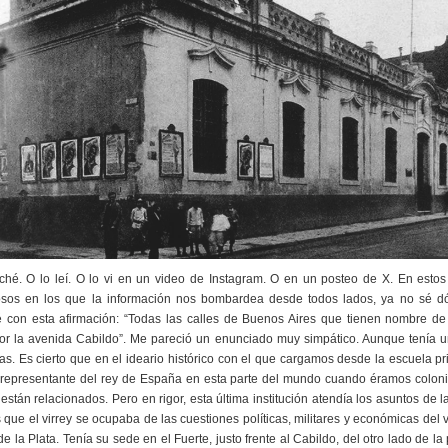
ché. O lo leí. O lo vi en un video de Instagram. O en un posteo de X. En estos
nosos en los que la información nos bombardea desde todos lados, ya no sé 
é con esta afirmación: “Todas las calles de Buenos Aires que tienen nombre de 
or la avenida Cabildo”. Me pareció un enunciado muy simpático. Aunque tenía u
s. Es cierto que en el ideario histórico con el que cargamos desde la escuela pr
—representante del rey de España en esta parte del mundo cuando éramos coloni
están relacionados. Pero en rigor, esta última institución atendía los asuntos de l
 que el virrey se ocupaba de las cuestiones políticas, militares y económicas del v
de la Plata. Tenía su sede en el Fuerte, justo frente al Cabildo, del otro lado de la 