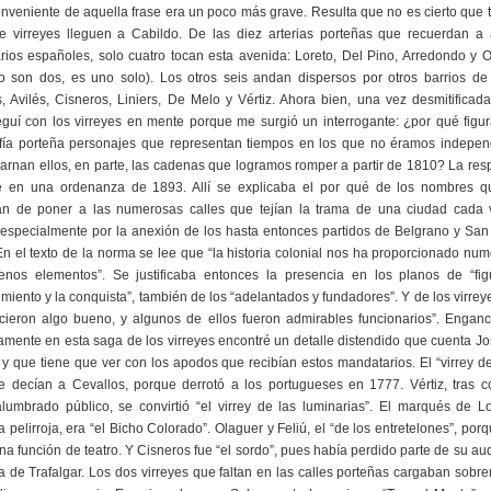
onveniente de aquella frase era un poco más grave. Resulta que no es cierto que 
de virreyes lleguen a Cabildo. De las diez arterias porteñas que recuerdan a 
rios españoles, solo cuatro tocan esta avenida: Loreto, Del Pino, Arredondo y 
no son dos, es uno solo). Los otros seis andan dispersos por otros barrios de 
, Avilés, Cisneros, Liniers, De Melo y Vértiz. Ahora bien, una vez desmitificad
eguí con los virreyes en mente porque me surgió un interrogante: ¿por qué figu
afía porteña personajes que representan tiempos en los que no éramos indepen
rnan ellos, en parte, las cadenas que logramos romper a partir de 1810? La res
é en una ordenanza de 1893. Allí se explicaba el por qué de los nombres q
n de poner a las numerosas calles que tejían la trama de una ciudad cada
 especialmente por la anexión de los hasta entonces partidos de Belgrano y San
En el texto de la norma se lee que “la historia colonial nos ha proporcionado nu
nos elementos”. Se justificaba entonces la presencia en los planos de “fig
miento y la conquista”, también de los “adelantados y fundadores”. Y de los virrey
icieron algo bueno, y algunos de ellos fueron admirables funcionarios”. Engan
mente en esta saga de los virreyes encontré un detalle distendido que cuenta J
y que tiene que ver con los apodos que recibían estos mandatarios. El “virrey de
le decían a Cevallos, porque derrotó a los portugueses en 1777. Vértiz, tras c
lumbrado público, se convirtió “el virrey de las luminarias”. El marqués de L
a pelirroja, era “el Bicho Colorado”. Olaguer y Feliú, el “de los entretelones”, por
na función de teatro. Y Cisneros fue “el sordo”, pues había perdido parte de su au
la de Trafalgar. Los dos virreyes que faltan en las calles porteñas cargaban sob