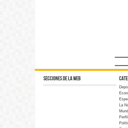
Secciones de la web
Cate
Depo
Econ
Espe
La N
Mun
Perfi
Polít