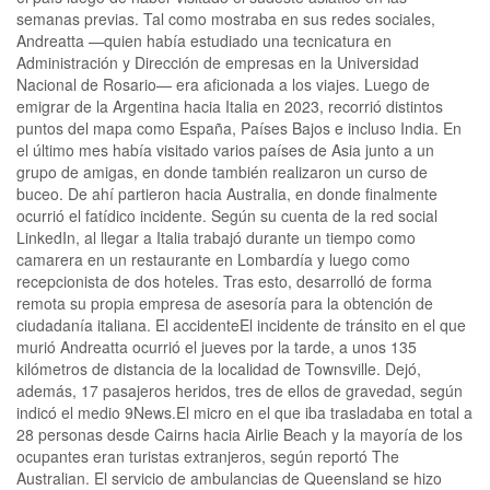
semanas previas. Tal como mostraba en sus redes sociales,
Andreatta —quien había estudiado una tecnicatura en
Administración y Dirección de empresas en la Universidad
Nacional de Rosario— era aficionada a los viajes. Luego de
emigrar de la Argentina hacia Italia en 2023, recorrió distintos
puntos del mapa como España, Países Bajos e incluso India. En
el último mes había visitado varios países de Asia junto a un
grupo de amigas, en donde también realizaron un curso de
buceo. De ahí partieron hacia Australia, en donde finalmente
ocurrió el fatídico incidente. Según su cuenta de la red social
LinkedIn, al llegar a Italia trabajó durante un tiempo como
camarera en un restaurante en Lombardía y luego como
recepcionista de dos hoteles. Tras esto, desarrolló de forma
remota su propia empresa de asesoría para la obtención de
ciudadanía italiana. El accidenteEl incidente de tránsito en el que
murió Andreatta ocurrió el jueves por la tarde, a unos 135
kilómetros de distancia de la localidad de Townsville. Dejó,
además, 17 pasajeros heridos, tres de ellos de gravedad, según
indicó el medio 9News.El micro en el que iba trasladaba en total a
28 personas desde Cairns hacia Airlie Beach y la mayoría de los
ocupantes eran turistas extranjeros, según reportó The
Australian. El servicio de ambulancias de Queensland se hizo