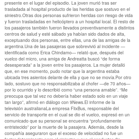
presente en el lugar del episodio. La joven murió tras ser
trasladada al hospital producto de las heridas que sostuvo en el
siniestro.Otras dos personas sufrieron heridas con riesgo de vida
y fueron trasladadas en helicóptero a un hospital local. El resto de
los pasajeros también fueron llevados preventivamente a distintos
centros de salud y esté sábado ya habían sido dados de alta,
exceptuando dos personas, entre ellas, una de las amigas de la
argentina.Una de las pasajeras que sobrevivió al incidente —
identificada como Erica Chindamo— relató que, después del
vuelco del micro, una amiga de Andreatta buscó “de forma
desesperada” a la joven entre los pasajeros. La mujer detalló
que, en ese momento, pudo notar que la argentina estaba
ubicada tres asientos delante de ella y que no se movía.Por otro
lado, sostuvo que no responsabilizaba al chofer —de 70 años—
por lo ocurrido y lo describió como “una persona amable”. “Me
preocupa que tal vez no debería haber estado solo en un viaje
tan largo”, afirmó en diálogo con 9News.El informe de la
televisión australianaLa empresa FlixBus, responsable del
servicio de transporte en el cual se dio el vuelco, expresó en un
comunicado que su personal se encuentra “profundamente
entristecido” por la muerte de la pasajera. Además, desde la
compañía aseguraron que el exceso de velocidad no fue un