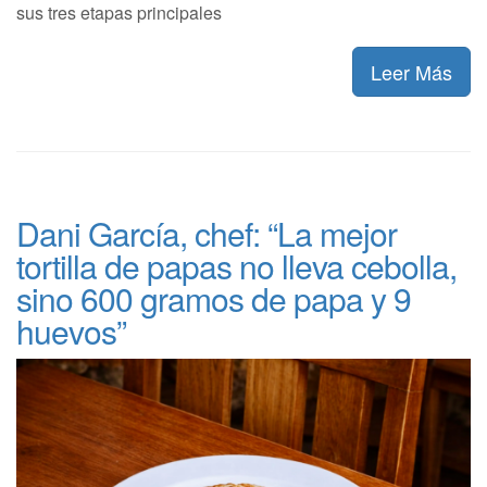
sus tres etapas principales
Leer Más
Dani García, chef: “La mejor
tortilla de papas no lleva cebolla,
sino 600 gramos de papa y 9
huevos”