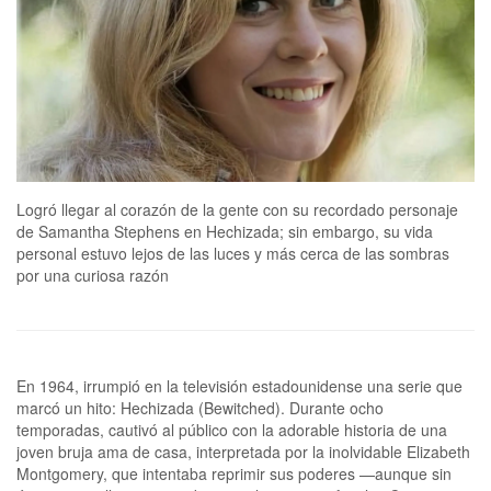
Logró llegar al corazón de la gente con su recordado personaje
de Samantha Stephens en Hechizada; sin embargo, su vida
personal estuvo lejos de las luces y más cerca de las sombras
por una curiosa razón
En 1964, irrumpió en la televisión estadounidense una serie que marcó un hito: Hechizada (Bewitched). Durante ocho temporadas, cautivó al público con la adorable historia de una joven bruja ama de casa, interpretada por la inolvidable Elizabeth Montgomery, que intentaba reprimir sus poderes —aunque sin éxito— para llevar una vida normal junto a su familia. Con un simple y tierno movimiento de nariz, conquistó corazones en todo el mundo y logró convertir la sitcom en un éxito rotundo. Sin embargo, fuera del set no existía la magia. Detrás de las cámaras, la actriz lidiaba con las sombras de una tensa relación con su padre y una incansable búsqueda de amor y estabilidad que le parecía esquiva. Cuando la vida finalmente le sonrió y pudo construir el hogar que tanto anhelaba, el destino le jugó una mala pasada con un diagnóstico tardío que precipitó su final. Aunque dejó un vacío en el mundo del espectáculo, su nombre y su legado aún se mantienen en el recuerdo de los amantes de las series retro.Entre su pasión por actuar y la tensa relación con su padreElizabeth nació el 15 de abril de 1933 en Los Ángeles con el ADN de la actuación. Fue hija de la estrella de Broadway Elizabeth Allen y del actor y director Robert Montgomery, considerado un ícono de Hollywood. Un año y medio antes de su llegada al mundo, el matrimonio había perdido a su primogénita, Martha, a causa de una meningitis espinal. En 1936 le dieron la bienvenida a su hijo Robert Jr. y conformaron una familia de cuatro. Pero la herida emocional por la muerte de su primera hija marcó a fuego a su padre, quien quedó sumido en una profunda tristeza de la que nunca logró recuperarse. Para muchos, esa fue una de las razones por las que se volvió tan controlador con la actriz a medida que crecía.Como la joven Elizabeth tenía muy clara su vocación, decidió prepararse y estudió en la Academia Estadounidense de Arte Dramático, en Nueva York. “Mi padre me contaba que a menudo me subía a su regazo después de cenar y le decía: ‘Voy a ser actriz cuando sea mayor’. No sé si me animó o no, pero me dijo que me seguiría la corriente y que esperara a ver qué pasaba cuando fuera mayor”, recordó en una entrevista. Sus primeras apariciones en pantalla ocurrieron en la década de 1950 y, de hecho, fueron junto a él en el programa Robert Montgomery Presents, para el que audicionó como una más del montón. Más allá de la oportunidad que tuvo al quedar seleccionada, sabía que ese era solo el trampolín para la carrera que soñaba construir.Padre e hija pasaban tiempo juntos en casa y también en el trabajo, y eso generaba rispideces, lo que hacía que el vínculo estuviera lejos de ser armonioso. “Él no quería que siguiera sus pasos, era muy estricto”, reveló Herbie Pilato, autor de las biografías The Essential Elizabeth Montgomery: A Guide to Her Magical Performances y Twitch Upon a Star: The Bewitched Life and Career of Elizabeth Montgomery. En 1950, Robert se divorció de su esposa y ese fue un duro golpe para la actriz, quien no perdonaba que hubiera abandonado a su madre. Si bien las tensiones entre ambos eran vox populi, frente al público ella intentaba suavizarlas al explicar: “Mi padre me ayudó a dar mis primeros pasos en la televisión y le estoy muy agradecida por su ayuda y orientación. Es mi crítico más severo, pero también un verdadero amigo y un padre cariñoso. Ser su hija significa que tengo que esforzarme más para demostrar mi valía a los demás. Otros pueden cometer errores garrafales, pero yo no”. Estas presiones que sentía por la mirada paterna se convirtieron en un estigma durante toda su carrera.Y, aunque le agradecía la oportunidad, sabía que a Robert no le agradaba que formara parte del mundo del espectáculo y más aún, que planeara una carrera en el medio. “Durante años le anuncié que iba a ser actriz y que, con el tiempo, haría películas. No estoy segura de que estuviera a favor de que me dedicara al cine”, reconoció en un reportaje con Elmira Daily Advertiser.Después de trabajar junto a su padre, Elizabeth probó suerte en Broadway y en el cine y no le fue nada mal. De a poco, su carrera comenzaba a tomar impulso. En 1955 actuó en The Court-Martial of Billy Mitchell (El consejo de guerra de Billy Mitchell) junto a Gary Cooper y, cuatro años después, formó parte de la serie La dimensión desconocida, entre otros tantos programas. Para principios de los 60, su rostro ya era conocido. Sin saberlo, con esos primeros pasos comenzó a forjar una prometedora trayectoria. Pero, sin dudas, su icónico papel en los 254 capítulos de Hechizada fue lo que la marcó para siempre.Hechizada y el nacimiento de un fenómeno cultural En 1963 se grabó un piloto de Hechizada y no quedaron dudas: era Elizabeth la persona ideal para el protagónico. La trama sigue la historia de Samantha, una mujer perteneciente a un linaje de brujas que se enamora de un publicista, Darrin Stephens, con quien se casa y forma su familia. Esta decisión no le agrada nada a su madre, quien no disimulará lo mal que le cae su yerno. Pese a que el hombre sabe que su esposa es una bruja, porque ella se lo reveló en la luna de miel, le hace un solo pedido para que puedan llevar una vida normal: que evite usar sus poderes sobrenaturales. Aunque lo intenta, es más fuerte que ella y no logra cumplir su promesa. Con efectos especiales innovadores e ingeniosos para la época, en pantalla se veía cómo, con un movimiento de nariz cual varita mágica, resolvía las diferentes —y muchas veces desopilantes— situaciones que se le presentaban.Hechizada se emitió durante ocho temporadas Con el proyecto encaminado, completaron el elenco Agnes Moorehead (como su madre Endora) y Dick York (como su marido, Darrin Stephens), que estuvo durante las primeras cinco temporadas y luego debió abandonar el proyecto por problemas de salud. En su lugar, la cadena decidió reemplazarlo por otro actor: Dick Sargent. Lo atípico fue que este cambio se realizó sin argumentos ni aclaraciones y la historia siguió su curso como si nada hubiera pasado. Esto dio origen al llamado “síndrome de Darrin”.Tal fue la repercusión que consiguió el programa que la cadena NBC (competencia directa de ABC) intentó replicar el formato con una serie que también pasó a la historia: Mi bella genio (I Dream of Jeannie), protagonizada por Barbara Eden. En ese entonces surgieron fuertes rumores sobre una enemistad entre las actrices, algo que, con el tiempo, Eden se encargó de desmentir de modo tajante: “Si hubo alguna percepción de rivalidad, fue una invención de los productores”. El éxito fue rotundo y Elizabeth se convirtió en una estrella de la televisión. Ya no estaba bajo la sombra de su padre y ambos lo sabían. Según reveló su biógrafo, ella lo convocó para que se pusiera en la piel de Maurice, su papá en la ficción, pero el actor no aceptó.“Eso la hirió mucho. Creo que estaba celoso de que Elizabeth se convirtiera en una estrella más grande, tanto en la televisión como en otros ámbitos. Ella fue una de las mayores estrellas de la televisión de los sesenta. Esa serie catapultó a la cadena ABC a la fama. Así que empezó siendo una relación padre-hija llena de resentimiento, porque él no quería que fuera actriz. Luego, la brecha entre ellos se abrió aún más cuando él se divorció de su madre”, precisó Pilato.Fue Maurice Evans —recordado también por su papel en El planeta de los simios— quien tomó el rol de padre de la joven bruja en la serie.Para el autor, que tuvo reiteradas entrevistas con la actriz para sus libros, el vínculo de Elizabeth con Robert estaba marcado por un hecho puntual: “Yo tenía la impresión de que él nunca superó la muerte de su primogénita y, de alguna manera, parecía guardar resentimiento hacia Elizabeth desde el principio, casi por el simple hecho de haber nacido”. Por su parte, Geoffrey Mark, historiador de la cultura pop, fue más allá al analizar cómo ese vínculo afectó la vida personal de la actriz: “Elizabeth tenía una relación muy complicada con su padre, lo que influyó en sus relaciones con los hombres durante gran parte de su vida. En parte, se debía a ser hija de una gran celebridad; en parte, a su primera experiencia como actriz junto a su padre en su programa; y en parte, a que se dio cuenta de que su padre no era un buen esposo para su madre”.Los fracasos amorosos y el refugio en su último amorEl público la adoraba y le hacía sentir su afecto, pero detrás de cámaras la vida de Elizabeth no era feliz. Para cuando el programa salió al aire en 1964, ya se había divorciado dos veces: primero del productor de televisión Frederick Cammann, con quien estuvo un año, y luego de Gig Young, con quien compartió siete. Un año antes de que la serie viera la luz, contrajo matrimonio con el director y guionista del proyecto, William Asher. Además de pasar por el altar, fue con quien tuvo a sus tres hijos: William Jr., Rebecca y Robert. “Nunca ganaré un premio a la madre del año, creo que nadie puede prepararte realmente para la maternidad. Ser madre es el trabajo más difícil que haya tenido jamás. De mis padres aprendí sobre cómo hacer algunas cosas y cómo no hacer otras. Ellos hicieron lo mejor que pudieron”, reconoció la actriz. Si bien tenía planeado alejarse de la actuación para dedicarse a su familia, fue Asher quien la convenció para que tomara el papel de la querida Samantha Stephens. Esa recomendación fue la que cambió su vida para siempre.El fin de la magia y el comienzo de la leyendaEl éxito del programa fue arrollador, aunque con el paso del tiempo se percibía un desgaste. Ese “agotamiento” que se veía en pantalla era un reflejo del matrimonio de la actriz y el productor. Después de una década juntos, terminaron su relación y esto tuvo un efecto colateral: un fin precipitado que llegó en el último capítulo de la temporada ocho. Según contó Pilato, había un contrato de Hechizada para varias temporadas más, pero fue Elizabeth quien decidió que no seguiría. “Todo el mundo piensa que ABC canceló la serie por la baja audiencia, pero fue ella quien l