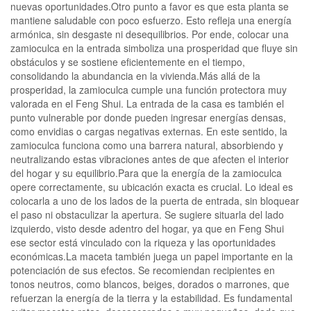
nuevas oportunidades.Otro punto a favor es que esta planta se
mantiene saludable con poco esfuerzo. Esto refleja una energía
armónica, sin desgaste ni desequilibrios. Por ende, colocar una
zamioculca en la entrada simboliza una prosperidad que fluye sin
obstáculos y se sostiene eficientemente en el tiempo,
consolidando la abundancia en la vivienda.Más allá de la
prosperidad, la zamioculca cumple una función protectora muy
valorada en el Feng Shui. La entrada de la casa es también el
punto vulnerable por donde pueden ingresar energías densas,
como envidias o cargas negativas externas. En este sentido, la
zamioculca funciona como una barrera natural, absorbiendo y
neutralizando estas vibraciones antes de que afecten el interior
del hogar y su equilibrio.Para que la energía de la zamioculca
opere correctamente, su ubicación exacta es crucial. Lo ideal es
colocarla a uno de los lados de la puerta de entrada, sin bloquear
el paso ni obstaculizar la apertura. Se sugiere situarla del lado
izquierdo, visto desde adentro del hogar, ya que en Feng Shui
ese sector está vinculado con la riqueza y las oportunidades
económicas.La maceta también juega un papel importante en la
potenciación de sus efectos. Se recomiendan recipientes en
tonos neutros, como blancos, beiges, dorados o marrones, que
refuerzan la energía de la tierra y la estabilidad. Es fundamental