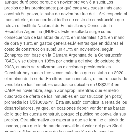
aunque duró poco porque en noviembre volvió a subir.Los
precios de las propiedades: por qué cada vez cuesta más caro
construirEn pesos, la suba de noviembre fue del 1,6% respecto al
mes anterior, de acuerdo al índice de costo de construcción que
releva el Instituto Nacional de Estadísticas y Censos de la
República Argentina (INDEC). Este resultado surge como
consecuencia de las alzas de 2,1% en materiales,1,3% en mano
de obra y 1,6% en gastos generales.Mientras que en dólares el
costo de construcción subió un 4,7% en noviembre, según
Zonaprop con base en la Cámara Argentina de la Construcción
(CAC), y se ubica un 105% por encima del nivel de octubre de
2023, cuando se realizaron las elecciones presidenciales.
Construir hoy cuesta tres veces más de lo que costaba en 2020 -
el mínimo de la serie-.En cifras más concretas, el metro cuadrado
vendible de los inmuebles usados se ubicaba en US$2214 en
CABA en noviembre, según Zonaprop, mientras que el metro
cuadrado de oferta de los inmuebles en construcción (en pozo)
promedia los US$3032/m². Esta situación complica la renta de los
desarrolladores, ya que, en ocasiones deben vender más barato
de lo que les cuesta construir, porque el público no convalida sus
precios. Otra alternativa es esperar a que se termine el stock de
usados, para que la demanda convalide el valor del pozo.Steel
Framing: 5 lados oscuros de la construcción de tu casaLos