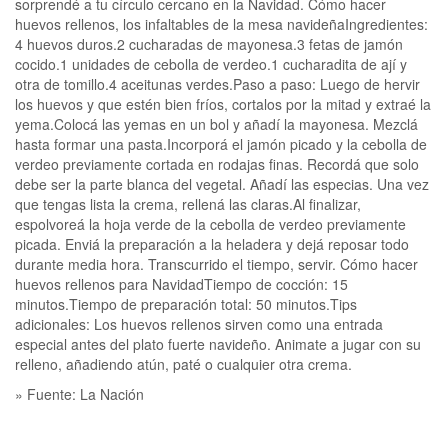
sorprendé a tu círculo cercano en la Navidad. Cómo hacer
huevos rellenos, los infaltables de la mesa navideñaIngredientes:
4 huevos duros.2 cucharadas de mayonesa.3 fetas de jamón
cocido.1 unidades de cebolla de verdeo.1 cucharadita de ají y
otra de tomillo.4 aceitunas verdes.Paso a paso: Luego de hervir
los huevos y que estén bien fríos, cortalos por la mitad y extraé la
yema.Colocá las yemas en un bol y añadí la mayonesa. Mezclá
hasta formar una pasta.Incorporá el jamón picado y la cebolla de
verdeo previamente cortada en rodajas finas. Recordá que solo
debe ser la parte blanca del vegetal. Añadí las especias. Una vez
que tengas lista la crema, rellená las claras.Al finalizar,
espolvoreá la hoja verde de la cebolla de verdeo previamente
picada. Enviá la preparación a la heladera y dejá reposar todo
durante media hora. Transcurrido el tiempo, servir. Cómo hacer
huevos rellenos para NavidadTiempo de cocción: 15
minutos.Tiempo de preparación total: 50 minutos.Tips
adicionales: Los huevos rellenos sirven como una entrada
especial antes del plato fuerte navideño. Animate a jugar con su
relleno, añadiendo atún, paté o cualquier otra crema.
» Fuente: La Nación