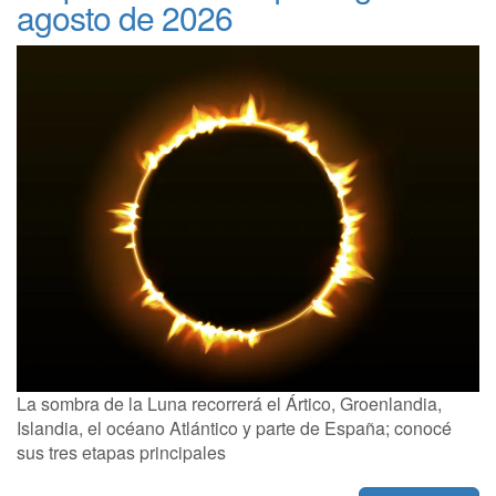
agosto de 2026
La sombra de la Luna recorrerá el Ártico, Groenlandia,
Islandia, el océano Atlántico y parte de España; conocé
sus tres etapas principales