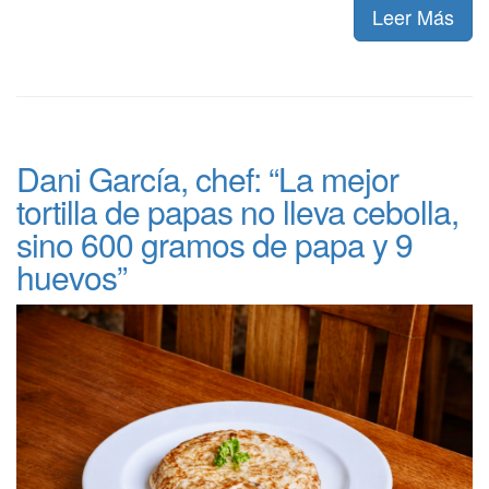
Leer Más
Dani García, chef: “La mejor
tortilla de papas no lleva cebolla,
sino 600 gramos de papa y 9
huevos”