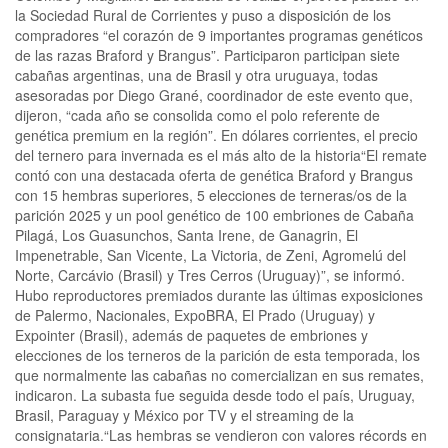
la Sociedad Rural de Corrientes y puso a disposición de los
compradores “el corazón de 9 importantes programas genéticos
de las razas Braford y Brangus”. Participaron participan siete
cabañas argentinas, una de Brasil y otra uruguaya, todas
asesoradas por Diego Grané, coordinador de este evento que,
dijeron, “cada año se consolida como el polo referente de
genética premium en la región”. En dólares corrientes, el precio
del ternero para invernada es el más alto de la historia“El remate
contó con una destacada oferta de genética Braford y Brangus
con 15 hembras superiores, 5 elecciones de terneras/os de la
parición 2025 y un pool genético de 100 embriones de Cabaña
Pilagá, Los Guasunchos, Santa Irene, de Ganagrin, El
Impenetrable, San Vicente, La Victoria, de Zeni, Agromelú del
Norte, Carcávio (Brasil) y Tres Cerros (Uruguay)”, se informó.
Hubo reproductores premiados durante las últimas exposiciones
de Palermo, Nacionales, ExpoBRA, El Prado (Uruguay) y
Expointer (Brasil), además de paquetes de embriones y
elecciones de los terneros de la parición de esta temporada, los
que normalmente las cabañas no comercializan en sus remates,
indicaron. La subasta fue seguida desde todo el país, Uruguay,
Brasil, Paraguay y México por TV y el streaming de la
consignataria.“Las hembras se vendieron con valores récords en