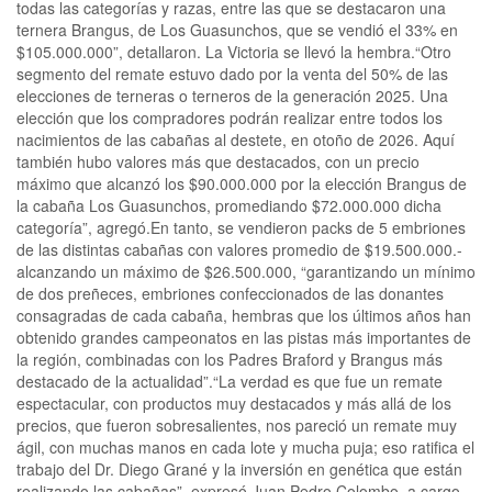
todas las categorías y razas, entre las que se destacaron una
ternera Brangus, de Los Guasunchos, que se vendió el 33% en
$105.000.000”, detallaron. La Victoria se llevó la hembra.“Otro
segmento del remate estuvo dado por la venta del 50% de las
elecciones de terneras o terneros de la generación 2025. Una
elección que los compradores podrán realizar entre todos los
nacimientos de las cabañas al destete, en otoño de 2026. Aquí
también hubo valores más que destacados, con un precio
máximo que alcanzó los $90.000.000 por la elección Brangus de
la cabaña Los Guasunchos, promediando $72.000.000 dicha
categoría”, agregó.En tanto, se vendieron packs de 5 embriones
de las distintas cabañas con valores promedio de $19.500.000.-
alcanzando un máximo de $26.500.000, “garantizando un mínimo
de dos preñeces, embriones confeccionados de las donantes
consagradas de cada cabaña, hembras que los últimos años han
obtenido grandes campeonatos en las pistas más importantes de
la región, combinadas con los Padres Braford y Brangus más
destacado de la actualidad”.“La verdad es que fue un remate
espectacular, con productos muy destacados y más allá de los
precios, que fueron sobresalientes, nos pareció un remate muy
ágil, con muchas manos en cada lote y mucha puja; eso ratifica el
trabajo del Dr. Diego Grané y la inversión en genética que están
realizando las cabañas”, expresó Juan Pedro Colombo, a cargo