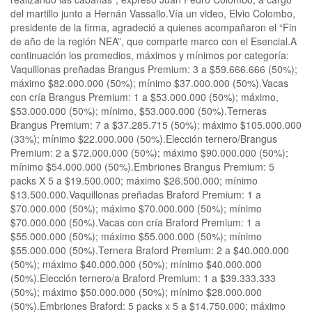
del martillo junto a Hernán Vassallo.Vía un video, Elvio Colombo,
presidente de la firma, agradeció a quienes acompañaron el “Fin
de año de la región NEA”, que comparte marco con el Esencial.A
continuación los promedios, máximos y mínimos por categoría:
Vaquillonas preñadas Brangus Premium: 3 a $59.666.666 (50%);
máximo $82.000.000 (50%); mínimo $37.000.000 (50%).Vacas
con cría Brangus Premium: 1 a $53.000.000 (50%); máximo,
$53.000.000 (50%); mínimo, $53.000.000 (50%).Terneras
Brangus Premium: 7 a $37.285.715 (50%); máximo $105.000.000
(33%); mínimo $22.000.000 (50%).Elección ternero/Brangus
Premium: 2 a $72.000.000 (50%); máximo $90.000.000 (50%);
mínimo $54.000.000 (50%).Embriones Brangus Premium: 5
packs X 5 a $19.500.000; máximo $26.500.000; mínimo
$13.500.000.Vaquillonas preñadas Braford Premium: 1 a
$70.000.000 (50%); máximo $70.000.000 (50%); mínimo
$70.000.000 (50%).Vacas con cría Braford Premium: 1 a
$55.000.000 (50%); máximo $55.000.000 (50%); mínimo
$55.000.000 (50%).Ternera Braford Premium: 2 a $40.000.000
(50%); máximo $40.000.000 (50%); mínimo $40.000.000
(50%).Elección ternero/a Braford Premium: 1 a $39.333.333
(50%); máximo $50.000.000 (50%); mínimo $28.000.000
(50%).Embriones Braford: 5 packs x 5 a $14.750.000; máximo