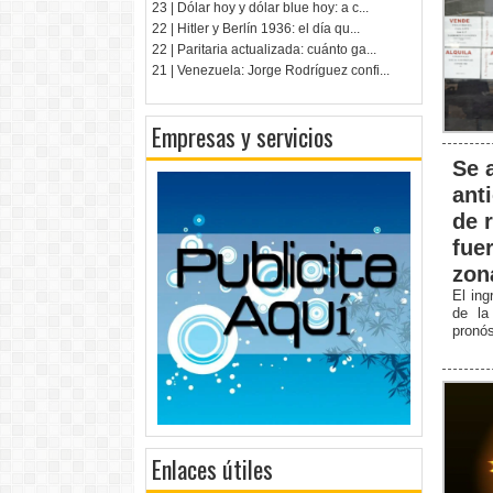
23 | Dólar hoy y dólar blue hoy: a c...
22 | Hitler y Berlín 1936: el día qu...
22 | Paritaria actualizada: cuánto ga...
21 | Venezuela: Jorge Rodríguez confi...
Empresas y servicios
Se 
ant
de 
fue
zon
El ing
de la
pronós
Enlaces útiles