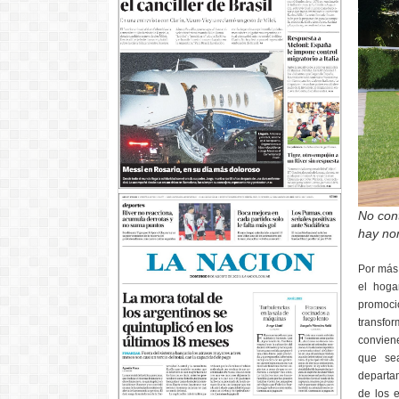
No cont
hay no
Por más 
el hoga
promoci
transfor
conviene
que sea
departam
de los 