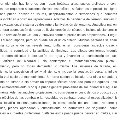
 Por ejemplo, hay terrenos con napas freáticas altas, suelos arcillosos o con 
es que requieren soluciones técnicas específicas, señalan los especialistas. Igno
ones puede derivar en fisuras, desplazamientos o filtraciones que compro
ra y obligan a costosas reparaciones. Además, la pendiente del terreno también i
de excavación, el sistema de desagüe y la nivelación del entorno. Una pileta mal 
nerar acumulación de agua de lluvia, erosión del césped o incluso afectar const
.La revelación de Claudio Zuchovicki sobre el precio de las propiedades2. Elegir
El diseño importa, pero no puede ser el único criterio. Muchas personas se en
ma curva o de un revestimiento brillante sin considerar aspectos clave
lidad, la seguridad o la facilidad de limpieza. Las piletas con formas irregul
, pueden dificultar la circulación del agua y favorecer la acumulación de suc
s difíciles de alcanzar.3. No contemplar el mantenimientoToda pileta 
miento, pero no todas demandan lo mismo. Los sistemas de filtrado, el
iento, la exposición al sol y al viento, e incluso la vegetación cercana, influ
ia y el costo del mantenimiento. Un error común es instalar una pileta sin autom
ema de filtrado o sin prever un espacio técnico adecuado para los equipos. Est
 el mantenimiento, sino que puede generar problemas de salubridad si el agua no
mente. Además, muchos propietarios no consideran el costo de los productos quí
eléctrico de las bombas o la necesidad de contratar personal especializado.4. I
va localEn muchas jurisdicciones, la construcción de una pileta requiere 
ales, planos aprobados y cumplimiento de normativas de seguridad, com
ales o cubiertas protectoras. Saltarse estos pasos puede derivar en multas, cl