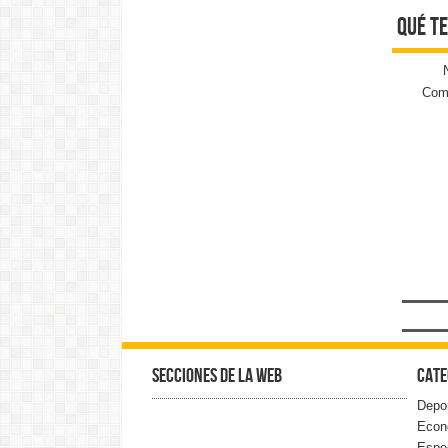
qué te
Come
Secciones de la web
Cate
Depo
Econ
Espe