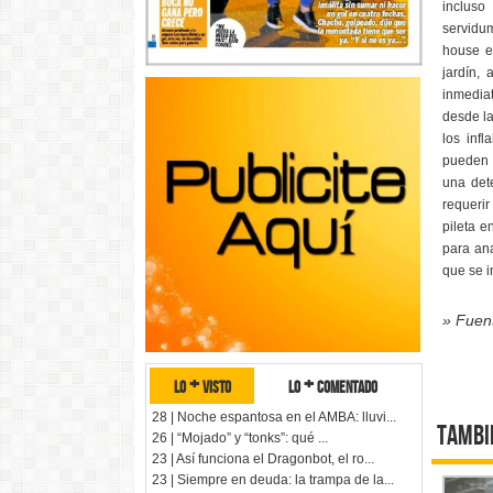
incluso
servidum
house e
jardín, 
inmedia
desde la
los inf
pueden d
una det
requerir
pileta e
para ana
que se i
» Fuen
lo + visto
lo + comentado
28 | Noche espantosa en el AMBA: lluvi...
Tambi
26 | “Mojado” y “tonks”: qué ...
23 | Así funciona el Dragonbot, el ro...
23 | Siempre en deuda: la trampa de la...