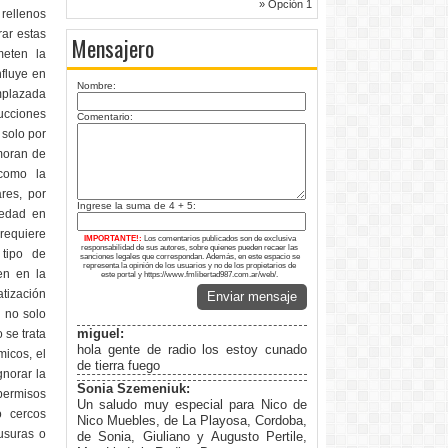
» Opción 1
rellenos
rar estas
Mensajero
meten la
nfluye en
Nombre:
emplazada
rucciones
Comentario:
 solo por
amoran de
 como la
ares, por
Ingrese la suma de 4 + 5:
iedad en
requiere
IMPORTANTE!:
Los comentarios publicados son de exclusiva
responsabilidad de sus autores, sobre quienes pueden recaer las
 tipo de
sanciones legales que correspondan. Además, en este espacio se
representa la opinión de los usuarios y no de los propietarios de
yen en la
este portal y https://www.fmlibertad987.com.ar/web/.
atización
Enviar mensaje
o no solo
miguel:
 se trata
hola gente de radio los estoy cunado
micos, el
de tierra fuego
gnorar la
Sonia Szemeniuk:
permisos
Un saludo muy especial para Nico de
o cercos
Nico Muebles, de La Playosa, Cordoba,
ausuras o
de Sonia, Giuliano y Augusto Pertile,