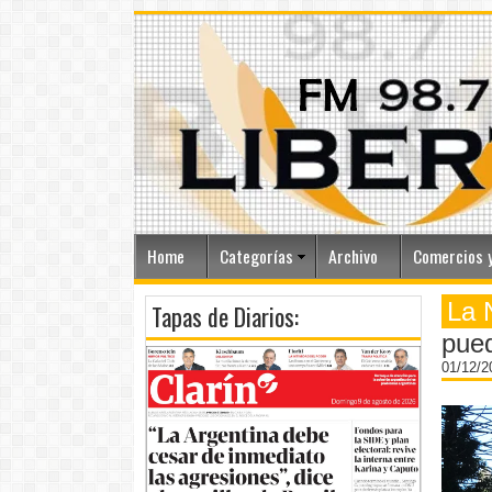
Home
Categorías
Archivo
Comercios y
La 
Tapas de Diarios:
pued
01/12/