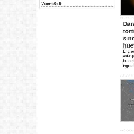
VeemeSoft
Dan
tort
sin
hue
El che
este p
la ceb
ingred