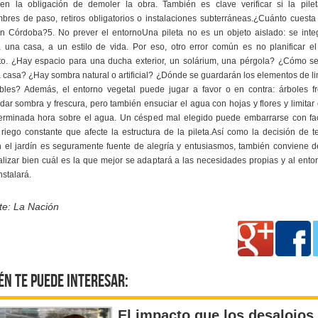
 en la obligación de demoler la obra. También es clave verificar si la pilet
bres de paso, retiros obligatorios o instalaciones subterráneas.¿Cuánto cuesta
n Córdoba?5. No prever el entornoUna pileta no es un objeto aislado: se inte
a una casa, a un estilo de vida. Por eso, otro error común es no planificar e
to. ¿Hay espacio para una ducha exterior, un solárium, una pérgola? ¿Cómo s
 casa? ¿Hay sombra natural o artificial? ¿Dónde se guardarán los elementos de l
lables? Además, el entorno vegetal puede jugar a favor o en contra: árboles f
ar sombra y frescura, pero también ensuciar el agua con hojas y flores y limitar 
erminada hora sobre el agua. Un césped mal elegido puede embarrarse con fac
 riego constante que afecte la estructura de la pileta.Así como la decisión de 
n el jardín es seguramente fuente de alegría y entusiasmos, también conviene 
lizar bien cuál es la que mejor se adaptará a las necesidades propias y al ento
nstalará.
te: La Nación
én te puede interesar:
El impacto que los desalojos