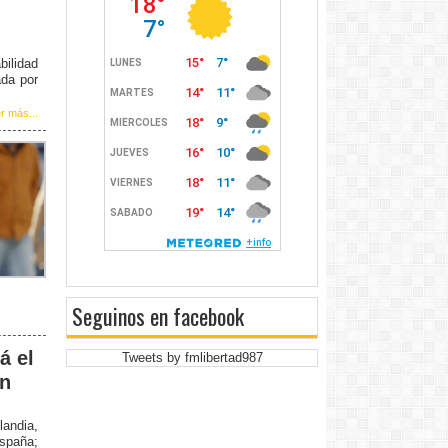
bilidad
ada por
r más...
Seguinos en facebook
á el
Tweets by fmlibertad987
en
landia,
spaña;