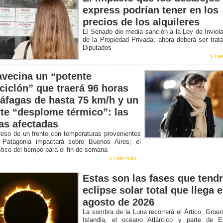
express podrían tener en los
precios de los alquileres
El Senado dio media sanción a la Ley de Inviola
de la Propiedad Privada; ahora deberá ser trat
Diputados
» Lee
avecina un “potente
iciclón” que traerá 96 horas
ráfagas de hasta 75 km/h y un
rte “desplome térmico”: las
as afectadas
reso de un frente con temperaturas provenientes
 Patagonia impactará sobre Buenos Aires; el
tico del tiempo para el fin de semana
» Leer más...
Estas son las fases que tendr
eclipse solar total que llega 
agosto de 2026
La sombra de la Luna recorrerá el Ártico, Groen
Islandia, el océano Atlántico y parte de E