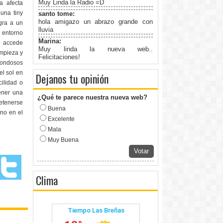
Muy Linda la Radio =D
a afecta
 una tiny
santo tome:
hola amigazo un abrazo grande con
gra a un
lluvia
l entorno
Marina:
e accede
Muy linda la nueva web..
impieza y
Felicitaciones!
rondosos
el sol en
Dejanos tu opinión
ilidad o
tener una
¿Qué te parece nuestra nueva web?
detenerse
Buena
rno en el
Excelente
Mala
Muy Buena
Votar
Clima