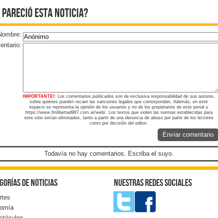
 pareció esta noticia?
Nombre:
ntario:
IMPORTANTE!:
Los comentarios publicados son de exclusiva responsabilidad de sus autores,
sobre quienes pueden recaer las sanciones legales que correspondan. Además, en este
espacio se representa la opinión de los usuarios y no de los propietarios de este portal y
https://www.fmlibertad987.com.ar/web/. Los textos que violen las normas establecidas para
este sitio serían eliminados, tanto a partir de una denuncia de abuso por parte de los lectores
como por decisión del editor.
Enviar comentario
Todavía no hay comentarios. Escriba el suyo.
gorías de noticias
Nuestras redes sociales
rtes
omía
ctáculos