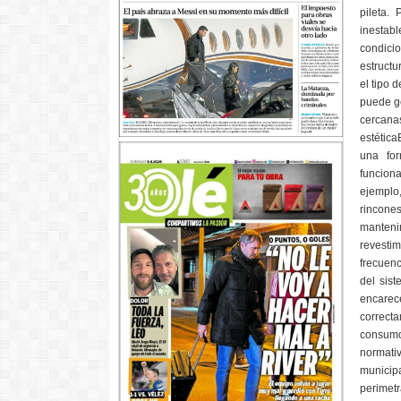
pileta.
inestabl
condici
estructu
el tipo 
puede ge
cercanas
estética
una for
funciona
ejemplo
rincone
manteni
revestim
frecuenc
del sist
encarece
correcta
consumo 
normati
municip
perimetr