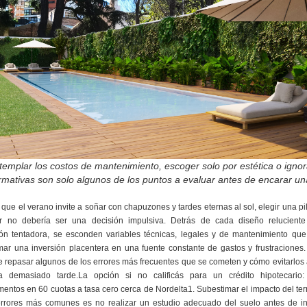
emplar los costos de mantenimiento, escoger solo por estética o ignor
rmativas son solo algunos de los puntos a evaluar antes de encarar un
que el verano invite a soñar con chapuzones y tardes eternas al sol, elegir una pi
r no debería ser una decisión impulsiva. Detrás de cada diseño relucient
ón tentadora, se esconden variables técnicas, legales y de mantenimiento qu
mar una inversión placentera en una fuente constante de gastos y frustraciones
 repasar algunos de los errores más frecuentes que se cometen y cómo evitarlos
 demasiado tarde.La opción si no calificás para un crédito hipotecario
entos en 60 cuotas a tasa cero cerca de Nordelta1. Subestimar el impacto del t
errores más comunes es no realizar un estudio adecuado del suelo antes de ins