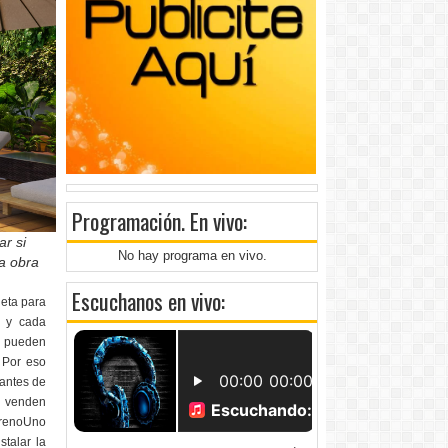
Programación
. En vivo:
ar si
No hay programa en vivo.
a obra
Escuchanos en vivo:
leta para
e y cada
e pueden
. Por eso
 antes de
: venden
errenoUno
talar la