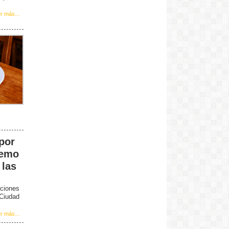
r más...
 por
remo
 las
ciones
 Ciudad
r más...