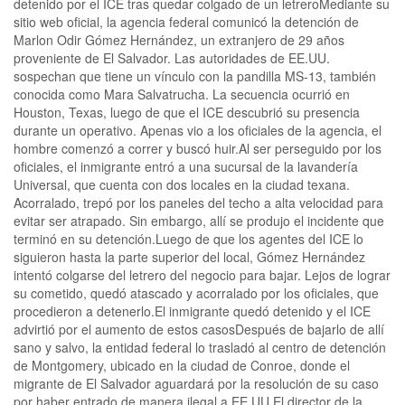
detenido por el ICE tras quedar colgado de un letreroMediante su
sitio web oficial, la agencia federal comunicó la detención de
Marlon Odir Gómez Hernández, un extranjero de 29 años
proveniente de El Salvador. Las autoridades de EE.UU.
sospechan que tiene un vínculo con la pandilla MS-13, también
conocida como Mara Salvatrucha. La secuencia ocurrió en
Houston, Texas, luego de que el ICE descubrió su presencia
durante un operativo. Apenas vio a los oficiales de la agencia, el
hombre comenzó a correr y buscó huir.Al ser perseguido por los
oficiales, el inmigrante entró a una sucursal de la lavandería
Universal, que cuenta con dos locales en la ciudad texana.
Acorralado, trepó por los paneles del techo a alta velocidad para
evitar ser atrapado. Sin embargo, allí se produjo el incidente que
terminó en su detención.Luego de que los agentes del ICE lo
siguieron hasta la parte superior del local, Gómez Hernández
intentó colgarse del letrero del negocio para bajar. Lejos de lograr
su cometido, quedó atascado y acorralado por los oficiales, que
procedieron a detenerlo.El inmigrante quedó detenido y el ICE
advirtió por el aumento de estos casosDespués de bajarlo de allí
sano y salvo, la entidad federal lo trasladó al centro de detención
de Montgomery, ubicado en la ciudad de Conroe, donde el
migrante de El Salvador aguardará por la resolución de su caso
por haber entrado de manera ilegal a EE.UU.El director de la