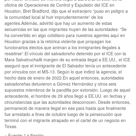
oficina de Operaciones de Control y Expulsión del ICE en
Houston, Bret Bradford, dijo que el extranjero “puso en peligro a
la comunidad local al huir imprudentemente” de los
agentes.Además, advirtió que hay un aumento de estas
secuencias en las que migrantes huyen de las autoridades: “Se
ha convertido en algo cotidiano para nuestros agentes aquí en
Houston gracias a la retórica violenta que propagan los
funcionarios electos que animan a los inmigrantes ilegales a
resistirse”.El vínculo del salvadoreño detenido por el ICE con la
Mara SalvatruchaAl margen de su entrada ilegal a EE.UU., el ICE
aseguró que el inmigrante de El Salvador tenía un antecedente
por vínculos con el MS-13. Según lo que indicó la agencia, el
hecho data de enero de 2022.En aquel entonces, autoridades
salvadoreñas detuvieron a Gómez Hernández y otros seis
supuestos miembros de la pandilla por extorsión. Luego de aquel
antecedente, el hombre de 29 años llegó a EE.UU. en fechas y
circunstancias que las autoridades desconocen. Desde entonces,
permaneció de manera ilegal en ese país hasta que finalmente
fue arrestado a fines de octubre luego de la persecución que
terminó con el migrante atrapado en el cartel de un negocio en
Texas.
» Fuente: La Nación