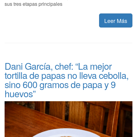
sus tres etapas principales
Leer Más
Dani García, chef: “La mejor
tortilla de papas no lleva cebolla,
sino 600 gramos de papa y 9
huevos”