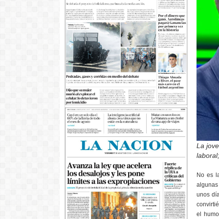
La jove
laboral
No es l
algunas 
unos día
convirti
el humo