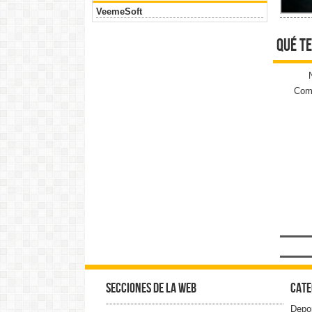
VeemeSoft
qué te
Come
Secciones de la web
Cate
Depo