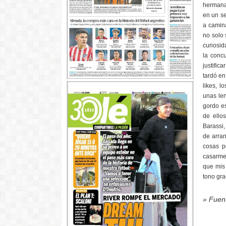
hermana 
en un se
a camina
no solo 
curiosid
la concu
justifi
tardó en
likes, 
unas len
gordo es
de ellos
Barassi,
de arran
cosas p
casarme“
que mis 
tono gra
» Fuen