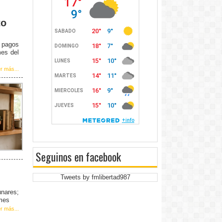
to
e pagos
mes del
r más...
Seguinos en facebook
Tweets by fmlibertad987
unares;
 mes
r más...