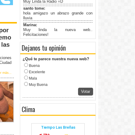
Muy Linda la Radio =D
santo tome:
hola amigazo un abrazo grande con
lluvia
Marina:
 por
Muy linda la nueva web..
Felicitaciones!
remo
 las
Dejanos tu opinión
ciones
¿Qué te parece nuestra nueva web?
 Ciudad
Buena
Excelente
r más...
Mala
Muy Buena
Votar
Clima