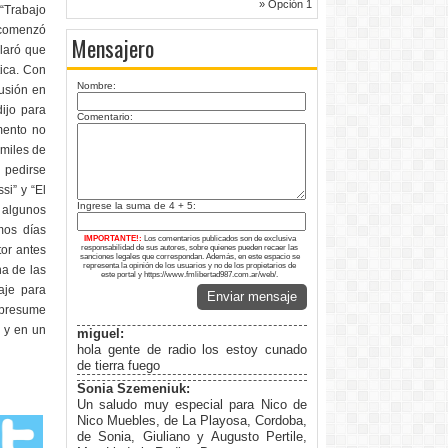
» Opción 1
 “Trabajo
i comenzó
Mensajero
claró que
tica. Con
Nombre:
fusión en
dijo para
Comentario:
mento no
 miles de
 pedirse
si” y “El
Ingrese la suma de 4 + 5:
o algunos
imos días
IMPORTANTE!:
Los comentarios publicados son de exclusiva
tor antes
responsabilidad de sus autores, sobre quienes pueden recaer las
sanciones legales que correspondan. Además, en este espacio se
representa la opinión de los usuarios y no de los propietarios de
na de las
este portal y https://www.fmlibertad987.com.ar/web/.
aje para
Enviar mensaje
l presume
o y en un
miguel:
hola gente de radio los estoy cunado
de tierra fuego
Sonia Szemeniuk:
Un saludo muy especial para Nico de
Nico Muebles, de La Playosa, Cordoba,
de Sonia, Giuliano y Augusto Pertile,