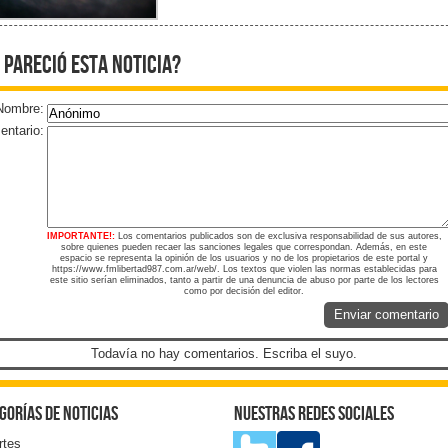
 pareció esta noticia?
Nombre:
ntario:
IMPORTANTE!:
Los comentarios publicados son de exclusiva responsabilidad de sus autores,
sobre quienes pueden recaer las sanciones legales que correspondan. Además, en este
espacio se representa la opinión de los usuarios y no de los propietarios de este portal y
https://www.fmlibertad987.com.ar/web/. Los textos que violen las normas establecidas para
este sitio serían eliminados, tanto a partir de una denuncia de abuso por parte de los lectores
como por decisión del editor.
Enviar comentario
Todavía no hay comentarios. Escriba el suyo.
gorías de noticias
Nuestras redes sociales
rtes