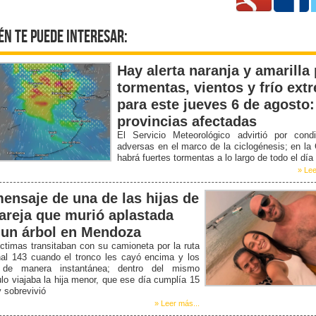
én te puede interesar:
Hay alerta naranja y amarilla
tormentas, vientos y frío ext
para este jueves 6 de agosto:
provincias afectadas
El Servicio Meteorológico advirtió por condi
adversas en el marco de la ciclogénesis; en la
habrá fuertes tormentas a lo largo de todo el día
» Lee
mensaje de una de las hijas de
pareja que murió aplastada
 un árbol en Mendoza
ctimas transitaban con su camioneta por la ruta
nal 143 cuando el tronco les cayó encima y los
de manera instantánea; dentro del mismo
lo viajaba la hija menor, que ese día cumplía 15
 sobrevivió
» Leer más...