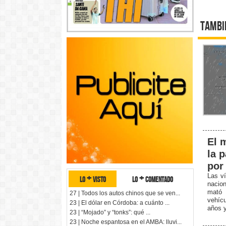
Tambi
El 
la 
por
Las ví
lo + visto
lo + comentado
nacio
mató 
27 | Todos los autos chinos que se ven...
vehícu
23 | El dólar en Córdoba: a cuánto ...
años y
23 | “Mojado” y “tonks”: qué ...
23 | Noche espantosa en el AMBA: lluvi...