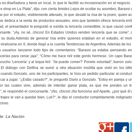
es diseñadora y tiene un local, lo que le facilitó su incorporación en el negocio.
x shop en La Plata”, dijo, con cierta timidez.Lejos de ocultar su asombro, Barass
r por el estudio, visiblemente alterado, lo que desató la risa de la joven, quien a
se dedica a la venta de productos sexuales, sino que también ofrece lencería eró
ad, el presentador le preguntó si existía la lencería comestible, lo que causó con
rsante. “¡Ay, no sé, chicos! En Estados Unidos venden lencería que se come”, 
car su duda.Además de generar risa entre quienes estaban en el estudio, el mo
 viralizarse en X, donde llegó a la cuenta Tendencias de Argentina. Además de los
los usuarios lanzaron todo tipo de comentarios. “Barassi ya estaba pensando en
cerías para cenar jaja”; “Cómo me hace reír este gordo hermoso. Un capo Baras
cucho ‘Lencería’ y al toque tiró: ‘Se puede comer?’ Ponele voluntad”, fueron sol
.El diálogo con Delfina se sumó a otra situación insólita que vivió en los últ
 cuando Gonzalo, uno de los participantes, le hizo un pedido particular al conduc
car a jugar. “¿Estás casado?“, le preguntó Darío a Gonzalo. ”Estoy en pareja y u
or las cuales vine, además de intentar ganar plata, es que me prestes un tr
, le respondió el concursante. “¡No, chicos! ¡No funciona así! Aparte, ¿por qué é
trajes le van a quedar bien, Luli?“, le dijo el conductor completamente indignad
cioso.
te: La Nación