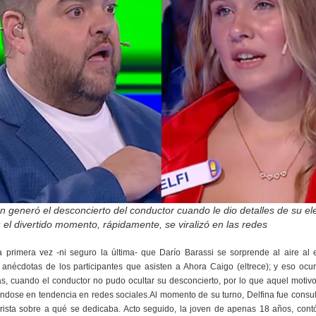
n generó el desconcierto del conductor cuando le dio detalles de su el
; el divertido momento, rápidamente, se viralizó en las redes
a primera vez -ni seguro la última- que Darío Barassi se sorprende al aire al 
anécdotas de los participantes que asisten a Ahora Caigo (eltrece); y eso ocu
s, cuando el conductor no pudo ocultar su desconcierto, por lo que aquel motiv
éndose en tendencia en redes sociales.Al momento de su turno, Delfina fue consu
rista sobre a qué se dedicaba. Acto seguido, la joven de apenas 18 años, cont