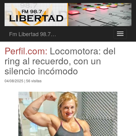
Fm Libertad 98.7…
Toggle
navigati
Perfil.com:
Locomotora: del
ring al recuerdo, con un
silencio incómodo
04/08/2025 | 56 visitas