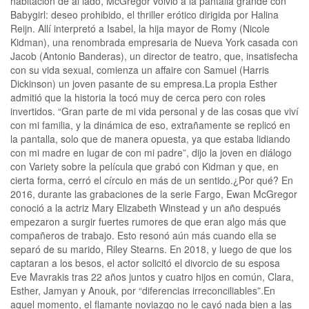
habitación de al lado, McGregor volvió a la pantalla grande con
Babygirl: deseo prohibido, el thriller erótico dirigida por Halina
Reijn. Allí interpretó a Isabel, la hija mayor de Romy (Nicole
Kidman), una renombrada empresaria de Nueva York casada con
Jacob (Antonio Banderas), un director de teatro, que, insatisfecha
con su vida sexual, comienza un affaire con Samuel (Harris
Dickinson) un joven pasante de su empresa.La propia Esther
admitió que la historia la tocó muy de cerca pero con roles
invertidos. “Gran parte de mi vida personal y de las cosas que viví
con mi familia, y la dinámica de eso, extrañamente se replicó en
la pantalla, solo que de manera opuesta, ya que estaba lidiando
con mi madre en lugar de con mi padre”, dijo la joven en diálogo
con Variety sobre la película que grabó con Kidman y que, en
cierta forma, cerró el círculo en más de un sentido.¿Por qué? En
2016, durante las grabaciones de la serie Fargo, Ewan McGregor
conoció a la actriz Mary Elizabeth Winstead y un año después
empezaron a surgir fuertes rumores de que eran algo más que
compañeros de trabajo. Esto resonó aún más cuando ella se
separó de su marido, Riley Stearns. En 2018, y luego de que los
captaran a los besos, el actor solicitó el divorcio de su esposa
Eve Mavrakis tras 22 años juntos y cuatro hijos en común, Clara,
Esther, Jamyan y Anouk, por “diferencias irreconciliables”.En
aquel momento, el flamante noviazgo no le cayó nada bien a las