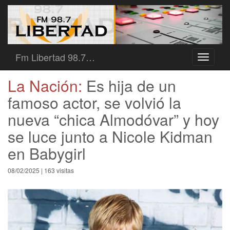
Fm Libertad 98.7…
Toggle
navigati
La Nación:
Es hija de un
famoso actor, se volvió la
nueva “chica Almodóvar” y hoy
se luce junto a Nicole Kidman
en Babygirl
08/02/2025 | 163 visitas