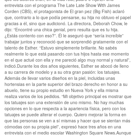
entrevista con el programa The Late Late Show With James
Corden (CBS), el protagonista de El gran pez (Big Fish) aclaró
que, contrario a lo que podía pensarse, su hija no obtuvo el papel
gracias a él, sino que audicionó. La directora, Deborah Chow, le
dijo: “Encontré una chica genial, pero resulta que es tu hija.
¿Estás contento con eso?”. Él le aseguró que “sería increíble”
trabajar juntos y reconoció que se sorprendió gratamente con el
talento de Esther. “Estuvo simplemente brillante. No sabés
realmente lo que está pasando con tus hijos hasta ese momento
en el que actué con ella y me pareció algo muy normal y natural”,
indicó.Durante los dos años siguientes, Esther se abocó de lleno
a su carrera de modelo y a su otra gran pasión: los tatuajes.
Además de llevar varios diseños en la piel, incluidas unas
hortensias en la parte superior del brazo derecho en honor a su
abuelo, tiene su propio estudio en Nueva York y ella misma
realiza varios de los pedidos. “Mi objetivo principal es mostrar que
los tatuajes son una extensión de uno mismo. No hay muchas
opciones en lo que respecta a la apariencia física, pero con los
tatuajes se puede alterar el cuerpo. Quiero mejorar la forma en
que las personas se ven a sí mismas y hacer que se sientan más
cómodas con su propia piel”, expresó hace tres años en una
entrevista con el medio escolar Washington Square News.Aunque