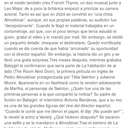
en el medio también creo French Thyme, un dúo musical junto a
Leo Major, de a poco la británica empezó a priorizar su carrera
actoral. Tanto es así que en 2024 se convirtió en “una chica
Almodóvar”, aunque, en sus propias palabras, su audición fue
“decepcionante”. Cuando le llegó el material trabajaba en un
cortometraje, así que, con el poco tiempo que tenía estudió el
guion, grabó el video y lo mandó por mail. Sin embargo, se olvidó
un pequeño detalle: chequear el destinatario. Quedó mortificada
cuando se dio cuenta de que había “arruinado” su oportunidad
con el director español. Sin embargo, la historia dio un giro y se
llevó una grata sorpresa.Tres meses después, mientras grababa
Babygirl le confirmaron que sería parte de La habitación de al
lado (The Room Next Door), la primera película en inglés de
Pedro Almodóvar protagonizada por Tilda Swinton y Julianne
Moore. Aparecería en un flashback como la versión adolescente
de Martha, el personaje de Swinton. ¿Quién fue una de las
primeras personas a la que compartió la noticia? Su padre de
ficción en Babygirl, el mismísimo Antonio Banderas, que a su vez
es una de las grandes figuras del cine del director español.
“Cuando le conté que me dieron el papel, él dijo ‘¡No puede ser!’”,
le reveló la actriz a Variety. ¿Qué hicieron después? Se sacaron
una selfie y se la mandaron a Almodóvar.Tras el estreno de La