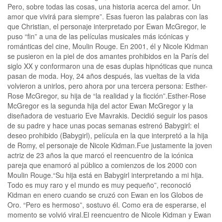
Pero, sobre todas las cosas, una historia acerca del amor. Un
amor que vivirá para siempre”. Esas fueron las palabras con las
que Christian, el personaje interpretado por Ewan McGregor, le
puso “fin” a una de las películas musicales más icónicas y
románticas del cine, Moulin Rouge. En 2001, él y Nicole Kidman
se pusieron en la piel de dos amantes prohibidos en la París del
siglo XX y conformaron una de esas duplas hipnóticas que nunca
pasan de moda. Hoy, 24 años después, las vueltas de la vida
volvieron a unirlos, pero ahora por una tercera persona: Esther-
Rose McGregor, su hija de “la realidad y la ficción”.Esther-Rose
McGregor es la segunda hija del actor Ewan McGregor y la
diseñadora de vestuario Eve Mavrakis. Decidió seguir los pasos
de su padre y hace unas pocas semanas estrenó Babygirl: el
deseo prohibido (Babygirl), película en la que interpretó a la hija
de Romy, el personaje de Nicole Kidman.Fue justamente la joven
actriz de 23 años la que marcó el reencuentro de la icónica
pareja que enamoró al público a comienzos de los 2000 con
Moulin Rouge.“Su hija está en Babygirl interpretando a mi hija.
Todo es muy raro y el mundo es muy pequeño”, reconoció
Kidman en enero cuando se cruzó con Ewan en los Globos de
Oro. “Pero es hermoso”, sostuvo él. Como era de esperarse, el
momento se volvió viral.El reencuentro de Nicole Kidman y Ewan