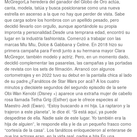
McGregorLa heredera del ganador del Globo de Oro actúa,
canta, modela, tatúa y busca posicionarse como una nueva
estrella en ascenso a la que no hay que perder de vista. Sabe
que carga sobre los hombros con un apellido pesado, pero
decidió llevarlo con orgullo, aunque aportándole su propia
impronta y personalidad.Desde una temprana edad, encontró su
lugar en la industria fashionista. Comenzó a trabajar con las
marcas Miu Miu, Dolce & Gabbana y Celine. En 2018 hizo su
primera campaña para Fendi junto a su hermana mayor Clara
McGregor, también modelo y actriz. Pero, en un momento dado,
decidió complementar las pasarelas, las campañas y las portadas
de revista con los sets de filmación. Arrancó con algunos
cortometrajes y en 2022 tuvo su debut en la pantalla chica al lado
de su padre.¿Fanáticos de Star Wars por acá? A los cuatro
minutos y diecisiete segundos del segundo episodio de la serie
Obi-Wan Kenobi (Disney +) aparece una extraña mujer de cabello
rosa llamada Tetha Grig (Esther) que le ofrece especies al
Maestro Jedi (Ewan). “Estoy buscando a mi hija. La raptaron y la
trajeron a este planeta”, le dice él. “Si está aquí, ya puede
despedirse de ella. Nadie sale de este lugar. Yo también era la
hija de alguien”, le responde ella y le da un pequeño frasco como
“cortesía de la casa”. Los fanáticos enloquecieron al enterarse de
que los actores eran, en la vida real, padre e hija.En una