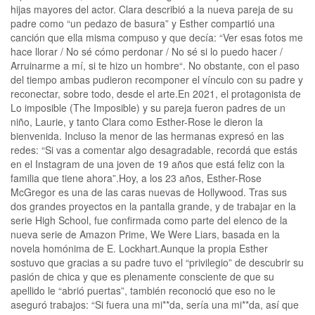
hijas mayores del actor. Clara describió a la nueva pareja de su
padre como “un pedazo de basura” y Esther compartió una
canción que ella misma compuso y que decía: “Ver esas fotos me
hace llorar / No sé cómo perdonar / No sé si lo puedo hacer /
Arruinarme a mí, si te hizo un hombre“. No obstante, con el paso
del tiempo ambas pudieron recomponer el vínculo con su padre y
reconectar, sobre todo, desde el arte.En 2021, el protagonista de
Lo imposible (The Imposible) y su pareja fueron padres de un
niño, Laurie, y tanto Clara como Esther-Rose le dieron la
bienvenida. Incluso la menor de las hermanas expresó en las
redes: “Si vas a comentar algo desagradable, recordá que estás
en el Instagram de una joven de 19 años que está feliz con la
familia que tiene ahora”.Hoy, a los 23 años, Esther-Rose
McGregor es una de las caras nuevas de Hollywood. Tras sus
dos grandes proyectos en la pantalla grande, y de trabajar en la
serie High School, fue confirmada como parte del elenco de la
nueva serie de Amazon Prime, We Were Liars, basada en la
novela homónima de E. Lockhart.Aunque la propia Esther
sostuvo que gracias a su padre tuvo el “privilegio” de descubrir su
pasión de chica y que es plenamente consciente de que su
apellido le “abrió puertas”, también reconoció que eso no le
aseguró trabajos: “Si fuera una mi**da, sería una mi**da, así que